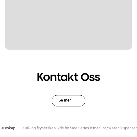
Kontakt Oss
Se mer
kjøleskap
Kjøl- og fryserskap Side by Side Series 8 med Ice/Water Dispenser