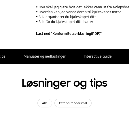
Hva skal jeg gjøre hvis det lekker vann ut fra avløpsbre
Hvordan kan jeg vende døren til kjøleskapet mitt?
Slik organiserer du kjøleskapet ditt
Slik får du kjøleskapet ditt i vater
Last ned “Konformitetserklæring(PDF)”
tips
Manualer og nedlastinger
Interactive Guide
Løsninger og tips
Alle
Ofte Stilte Spørsmål