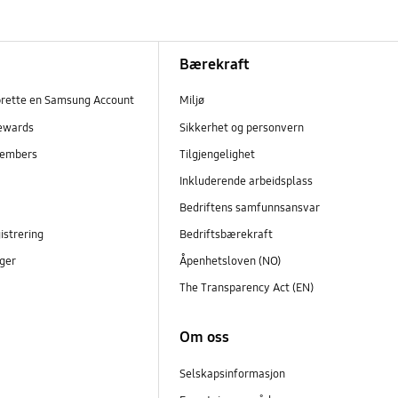
Bærekraft
prette en Samsung Account
Miljø
ewards
Sikkerhet og personvern
embers
Tilgjengelighet
r
Inkluderende arbeidsplass
Bedriftens samfunnsansvar
istrering
Bedriftsbærekraft
ger
Åpenhetsloven (NO)
The Transparency Act (EN)
Om oss
Selskapsinformasjon