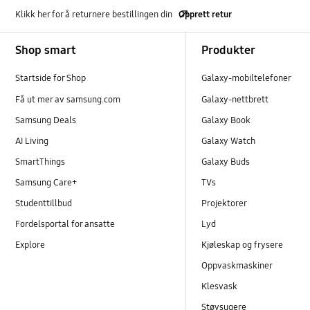
Klikk her for å returnere bestillingen din
Opprett retur
Footer Navigation
Shop smart
Produkter
Startside for Shop
Galaxy-mobiltelefoner
Få ut mer av samsung.com
Galaxy-nettbrett
Samsung Deals
Galaxy Book
AI Living
Galaxy Watch
SmartThings
Galaxy Buds
Samsung Care+
TVs
Studenttillbud
Projektorer
Fordelsportal for ansatte
Lyd
Explore
Kjøleskap og frysere
Oppvaskmaskiner
Klesvask
Støvsugere