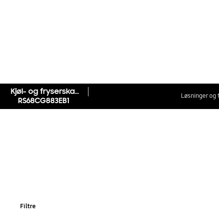
Kjøl- og fryserskap Side by Side Series 8 med Ice/Water Dispenser 178 cm
Løsninger og 
RS68CG883EB1
Filtre