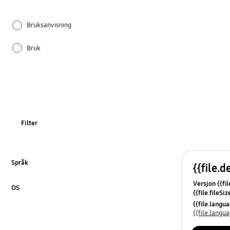
Bruksanvisning
Bruk
Dør
Installasjon
Is og vann
Filter
REF_Andre
Strøm
Språk
{{file.d
Klikk for å utvide
Versjon {{fil
Temperatur
OS
{{file.fileSi
Klikk for å utvide
{{file.osNa
{{file.lang
{{file.lang