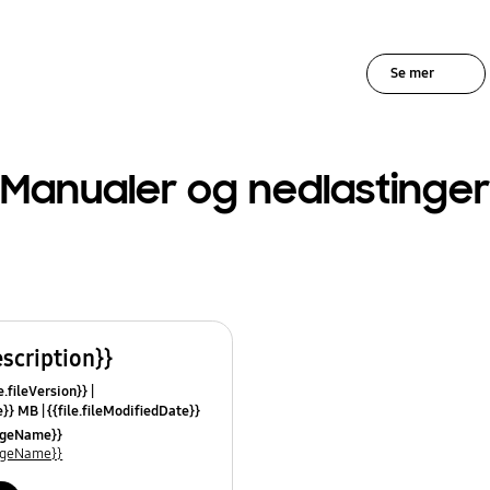
Se mer
Manualer og nedlastinger
escription}}
e.fileVersion}}
ze}} MB
{{file.fileModifiedDate}}
mes}}
uageName}}
uageName}}