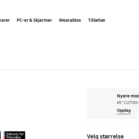
varer
PC-er & Skjermer
Wearables
Tilbehør
85"
AU7105
Nyere mode
UHD
65" CU7105 
Oppdag
4K
Smart
TV
Velg størrelse