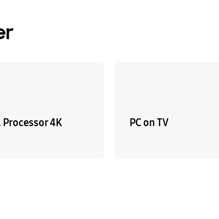
er
l Processor 4K
PC on TV