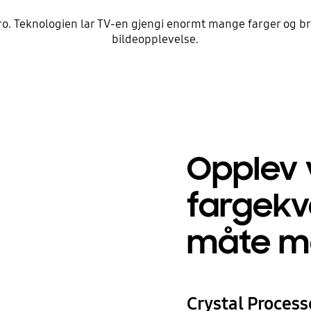
tro. Teknologien lar TV-en gjengi enormt mange farger og bri
bildeopplevelse.
Opplev v
fargekva
måte me
Crystal Process