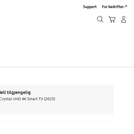
Support
For bedrifter
Søk
Handlevogn
Logg på/Registrer deg
Søk
ll tilgjengelig
Crystal UHD 4K Smart TV (2023)