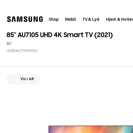
Skip
to
content
Shop
Mobil
TV & Lyd
Hjem & Hvite
85" AU7105 UHD 4K Smart TV (2021)
85"
UE85AU7105KXXC
Vis i AR