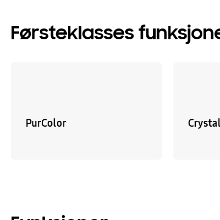
Førsteklasses funksjon
PurColor
Crysta