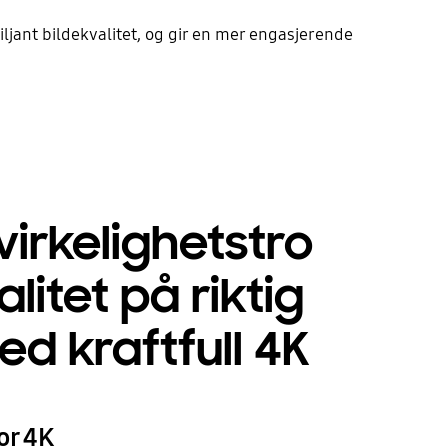
ljant bildekvalitet, og gir en mer engasjerende
irkelighetstro
litet på riktig
d kraftfull 4K
or 4K