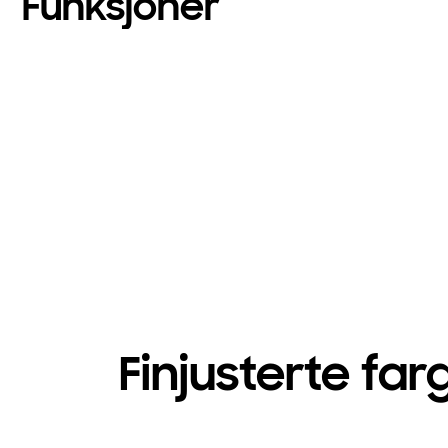
Funksjoner
Finjusterte far