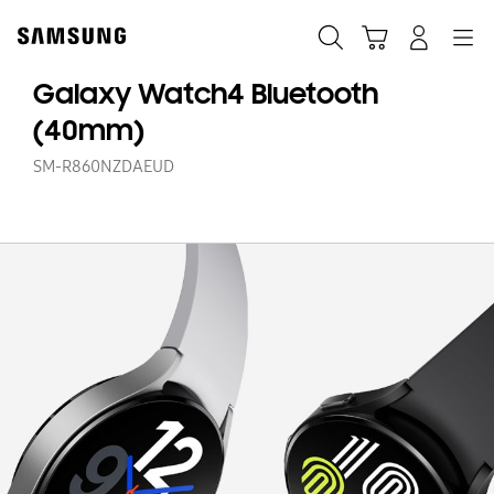
Skip
to
Søk
Handlevogn
Navigation
Logg på
content
Galaxy Watch4 Bluetooth
(40mm)
SM-R860NZDAEUD