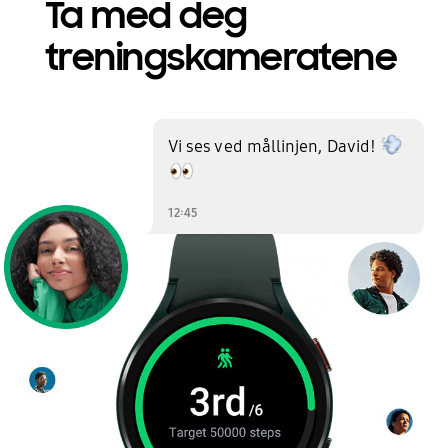
Ta med deg
treningskameratene
Vi ses ved mållinjen, David!
De har følgende emojier: et vindpust og et par øyne som titter til venstre.
12:45