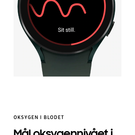
OKSYGEN I BLODET
Mål oksygennivået
i