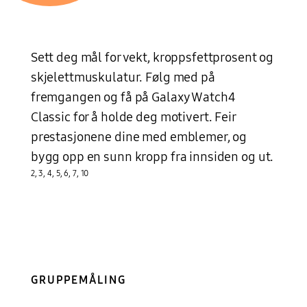
Sett deg mål for vekt, kroppsfettprosent og
skjelettmuskulatur. Følg med på
fremgangen og få på Galaxy Watch4
Classic for å holde deg motivert. Feir
prestasjonene dine med emblemer, og
bygg opp en sunn kropp fra innsiden og ut.
2
,
3
,
4
,
5
,
6
,
7
,
10
GRUPPEMÅLING