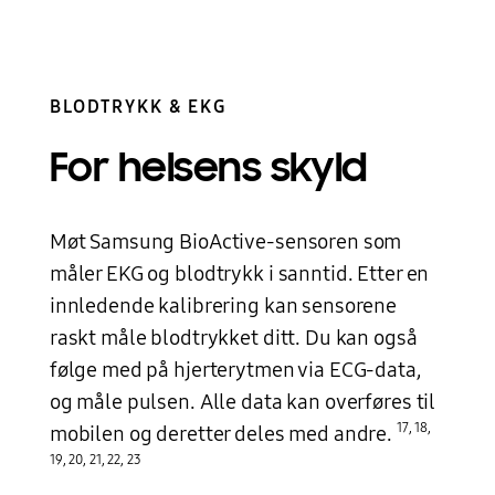
BLODTRYKK & EKG
For helsens skyld
Møt Samsung BioActive-sensoren som
måler EKG og blodtrykk i sanntid. Etter en
innledende kalibrering kan sensorene
raskt måle blodtrykket ditt. Du kan også
følge med på hjerterytmen via ECG-data,
og måle pulsen. Alle data kan overføres til
17
,
18
,
mobilen og deretter deles med andre.
19
,
20
,
21
,
22
,
23