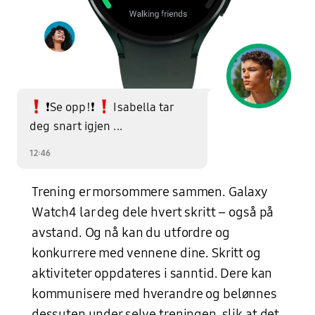
❗Se opp!❗
Isabella tar
To utropstegn vises før og etter «Se opp»
deg snart igjen ...
En Galaxy Watch4 sett forfra med Green-reim, der urskiven viser «tredjeplass». Rundt klokken vises ulike profiler i sirkler. Øverst til venstre og nederst til høyre vises tekstmeldinger.
12:46
Trening er morsommere sammen. Galaxy
Watch4 lar deg dele hvert skritt – også på
avstand. Og nå kan du utfordre og
konkurrere med vennene dine. Skritt og
aktiviteter oppdateres i sanntid. Dere kan
kommunisere med hverandre og belønnes
dessuten under selve treningen, slik at det