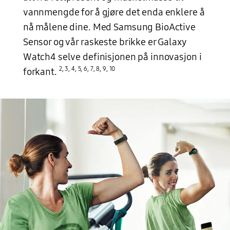
vannmengde for å gjøre det enda enklere å
nå målene dine. Med Samsung BioActive
Sensor og vår raskeste brikke er Galaxy
Watch4 selve definisjonen på innovasjon i
2
,
3
,
4
,
5
,
6
,
7
,
8
,
9
,
10
forkant.