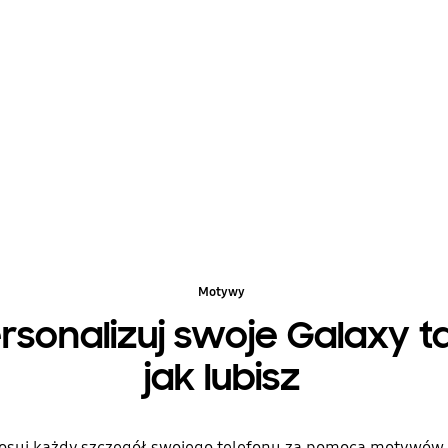
Motywy
rsonalizuj swoje Galaxy t
jak lubisz
osuj każdy szczegół swojego telefonu za pomocą motywów, 