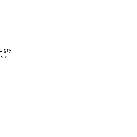
ę
z gry
się