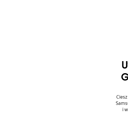
U
G
Ciesz
Samsu
i 