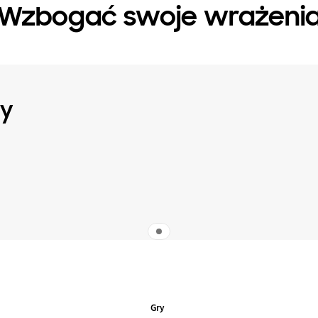
Wzbogać swoje wrażeni
ry
Indicator 1
Gry