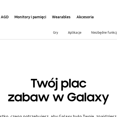
AGD
Monitory i pamięci
Wearables
Akcesoria
Gry
Aplikacje
Niezbędne funkcj
Twój plac
zabaw w Galaxy
tko, czego potrzebujesz, aby Galaxy było Twoje, znajdziesz 