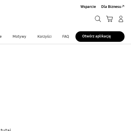
Wsparcie
Dla Biznesu
Szukaj
Koszyk
Zaloguj się/Zarejestruj
Szukaj
Otwórz aplikację
e
Motywy
Korzyści
FAQ
tutaj.