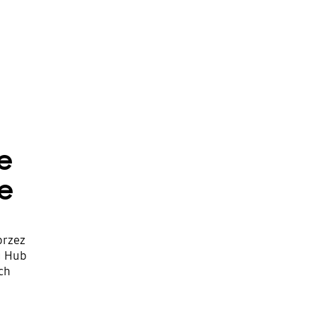
e
ie
przez
g Hub
ych