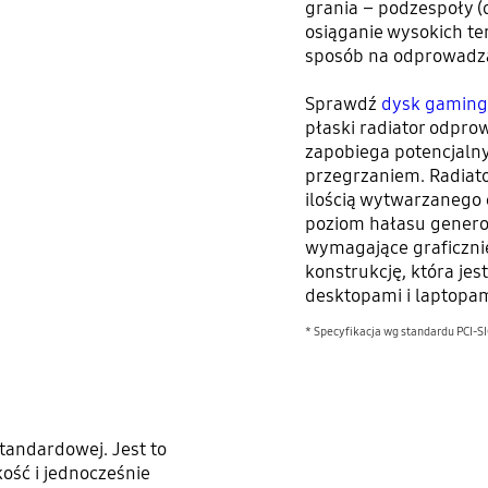
grania – podzespoły (
osiąganie wysokich t
sposób na odprowadza
Sprawdź
dysk gamin
płaski radiator odpro
zapobiega potencjal
przegrzaniem. Radiato
ilością wytwarzanego 
poziom hałasu genero
wymagające graficzni
konstrukcję, która jes
desktopami i laptopa
* Specyfikacja wg standardu PCI-
standardowej. Jest to
ość i jednocześnie