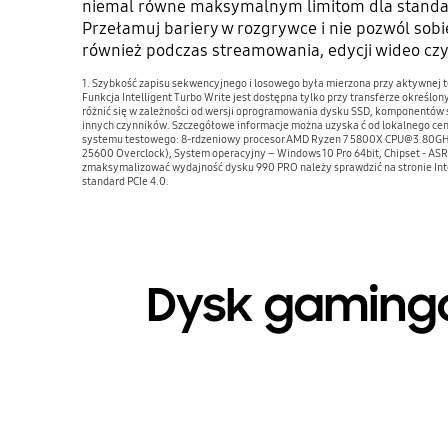
niemal równe maksymalnym limitom dla standa
Przełamuj bariery w rozgrywce i nie pozwól sobi
również podczas streamowania, edycji wideo czy 
1. Szybkość zapisu sekwencyjnego i losowego była mierzona przy aktywnej te
Funkcja Intelligent Turbo Write jest dostępna tylko przy transferze określo
różnić się w zależności od wersji oprogramowania dysku SSD, komponentów s
innych czynników. Szczegółowe informacje można uzyska ć od lokalnego ce
systemu testowego: 8-rdzeniowy procesor AMD Ryzen 7 5800X CPU@3.80G
25600 Overclock), System operacyjny – Windows 10 Pro 64bit, Chipset - AS
zmaksymalizować wydajność dysku 990 PRO należy sprawdzić na stronie Int
standard PCIe 4.0.
Dysk gaming