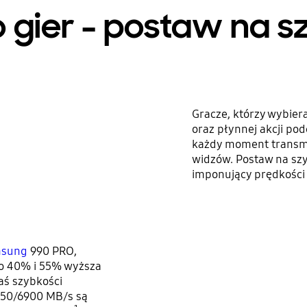
 gier – postaw na 
Gracze, którzy wybier
oraz płynnej akcji po
każdy moment transmis
widzów. Postaw na sz
imponujący prędkości 
msung
990 PRO,
 o 40% i 55% wyższa
aś szybkości
450/6900 MB/s są