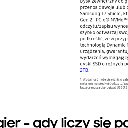
Dysk zewnętrzny do gi
przenosić swoje ulubio
Samsung T7 Shield, kt
Gen 2 i PCIe® NVMe™
odczytu/zapisu wyno
szybko odtwarzaj swoj
podkreślić, że w prz
technologią Dynamic 
urządzenia, gwarantu
wydarzeń wymagającyc
dyski SSD o różnych 
2TB
.
1. Wydajność może się różnić w zal
maksymalną prędkość odczytu/zap
łączące muszą obsługiwać USB 3.2 
ier – gdy liczy się