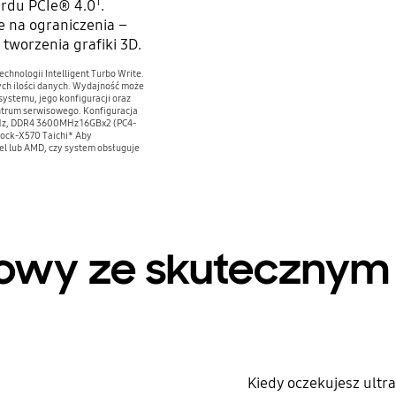
1
rdu PCIe® 4.0
.
e na ograniczenia –
tworzenia grafiki 3D.
chnologii Intelligent Turbo Write.
nych ilości danych. Wydajność może
ystemu, jego konfiguracji oraz
ntrum serwisowego. Konfiguracja
Hz, DDR4 3600MHz 16GBx2 (PC4-
Rock-X570 Taichi* Aby
el lub AMD, czy system obsługuje
owy ze skutecznym
Kiedy oczekujesz ultra