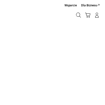
Wsparcie
Dla Biznesu
Szukaj
Koszyk
Zaloguj się/Zarejestruj
Szukaj