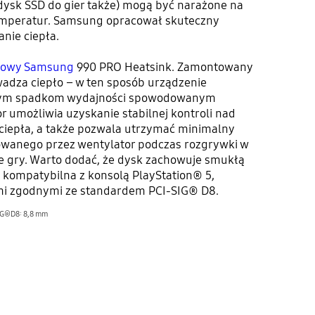
dysk SSD do gier także) mogą być narażone na
emperatur. Samsung opracował skuteczny
nie ciepła.
gowy Samsung
990 PRO Heatsink. Zamontowany
wadza ciepło – w ten sposób urządzenie
nym spadkom wydajności spowodowanym
r umożliwia uzyskanie stabilnej kontroli nad
ciepła, a także pozwala utrzymać minimalny
wanego przez wentylator podczas rozgrywki w
e gry. Warto dodać, że dysk zachowuje smukłą
t kompatybilna z konsolą PlayStation® 5,
mi zgodnymi ze standardem PCI-SIG® D8.
SIG®D8: 8,8 mm