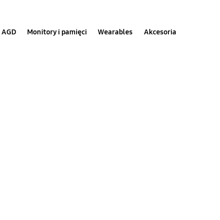
AGD
Monitory i pamięci
Wearables
Akcesoria
 wybrać?
dajności i
rdzo komfortowych
że pomóc Ci dysk do
cetowym, konsolowym
 oferowaną przez
rto wybrać.