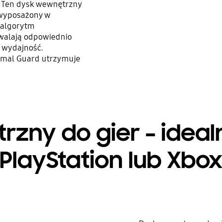
 Ten dysk wewnętrzny
 wyposażony w
 algorytm
zwalają odpowiednio
 wydajność.
rmal Guard utrzymuje
zny do gier – ideal
PlayStation lub Xbo