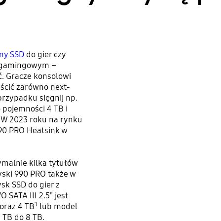
ny SSD
do gier czy
 gamingowym –
. Gracze konsolowi
eścić zarówno next-
 przypadku sięgnij np.
 pojemności 4 TB i
. W 2023 roku na rynku
90 PRO Heatsink w
malnie kilka tytułów
ski 990 PRO także w
ysk SSD do gier z
SATA III 2.5" jest
1
 oraz 4 TB
lub model
 TB do 8 TB.