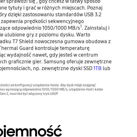
er sprawdzi się , gdy chcesz w łatwy sposób
ne tytuły i grać w różnych miejscach. Poznaj
óry dzięki zastosowaniu standardów USB 3.2
 zapewnia prędkości sekwencyjnego
1
szące odpowiednio 1050/1000 MB/s
. Zainstaluj i
e ulubione gry z poziomu dysku. Warto
ypadku T7 Shield nowoczesna gumowa obudowa z
Thermal Guard kontroluje temperaturę
jąc wydajność nawet, gdy jesteś w centrum
h graficznie gier. Samsung oferuje zewnętrzne
pojemnościach, np. zewnętrzne dyski SSD
1TB
lub
eżności od konfiguracji urządzenia-hosta. Aby dysk mógł osiągnąć
isu wynoszącą odpowiednio 1050/1000 MB/s, urządzenie-host i kable
Gen 2, musi też być włączony tryb UASP.
 pojemność