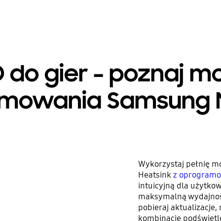
 do gier – poznaj m
mowania Samsung 
Wykorzystaj pełnię m
Heatsink
z oprogram
intuicyjną dla użytko
maksymalną wydajność
pobieraj aktualizacje,
kombinacje podświetl