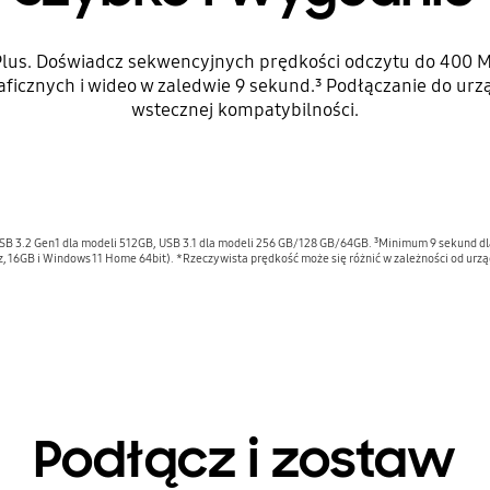
 Plus. Doświadcz sekwencyjnych prędkości odczytu do 400 MB
icznych i wideo w zaledwie 9 sekund.³ Podłączanie do urzą
wstecznej kompatybilności.
SB 3.2 Gen1 dla modeli 512GB, USB 3.1 dla modeli 256 GB/128 GB/64GB. ³Minimum 9 sekund d
, 16GB i Windows 11 Home 64bit). *Rzeczywista prędkość może się różnić w zależności od ur
Podłącz i zostaw