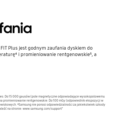
fania
e FIT Plus jest godnym zaufania dyskiem do
aturę⁴ i promieniowanie rentgenowskie⁵, a
magnes: Do 15 000 gausów (pole magnetyczne odpowiadające wysokopolowemu
 na promieniowanie rentgenowskie: Do 100 mGy (odpowiednik ekspozycji w
owiskowych. ⁶Samsung nie ponosi odpowiedzialności za jakiekolwiek szkody
naleźć na stronie: www.samsung.com/support"