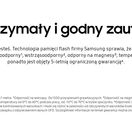
zymały i godny zau
jesteś. Technologia pamięci flash firmy Samsung sprawia, ż
odporny¹, wstrząsoodporny², odporny na magnesy³, temper
ponadto jest objęty 5-letnią ograniczoną gwarancją⁶.
i 1 metra. ²Odporność na wstrząsy: Do 1500 przyspieszeń grawitacyjnych. ³Odporność na 
mperatury od 0°C do 60°C podczas pracy, od -10°C do 70°C w trybie spoczynku. ⁵Odporność
w kontrolowanych warunkach i może się różnić w zależności od rzeczywistych warunków środ
 w związku z odzyskiwaniem danych UFD. Szczegółowe informacje na temat gwarancji można z