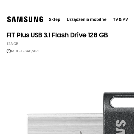
Skip
to
content
Sklep
Urządzenia mobilne
TV & AV
FIT Plus USB 3.1 Flash Drive 128 GB
128 GB
MUF-128AB/APC
Open Tooltip Layer