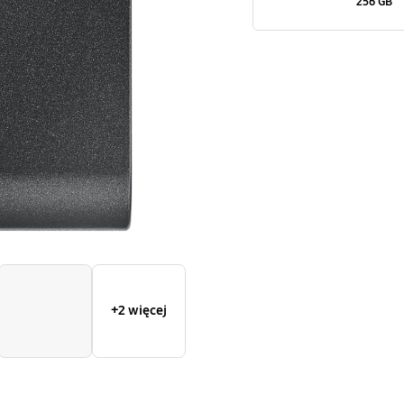
256 GB
128
GB
+2 więcej