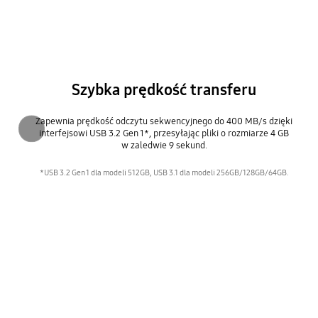
Szybka prędkość transferu
Zapewnia prędkość odczytu sekwencyjnego do 400 MB/s dzięki
interfejsowi USB 3.2 Gen 1*, przesyłając pliki o rozmiarze 4 GB
Poprzednie
w zaledwie 9 sekund.
*USB 3.2 Gen 1 dla modeli 512GB, USB 3.1 dla modeli 256GB/128GB/64GB.