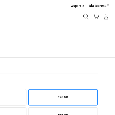
Wsparcie
Dla Biznesu
Szukaj
Koszyk
Zaloguj się/Zarejestruj
Szukaj
128 GB