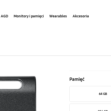
AGD
Monitory i pamięci
Wearables
Akcesoria
FIT
Plus
Pamięć
USB
3.1
64 GB
Flash
Drive