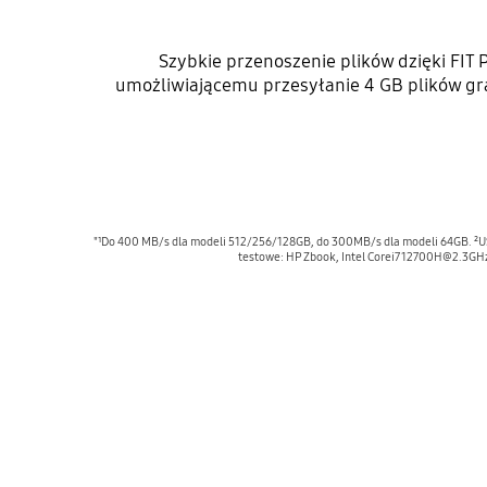
Szybkie przenoszenie plików dzięki FIT
umożliwiającemu przesyłanie 4 GB plików graf
"¹Do 400 MB/s dla modeli 512/256/128GB, do 300MB/s dla modeli 64GB. ²U
testowe: HP Zbook, Intel Corei7 12700H@2.3GHz