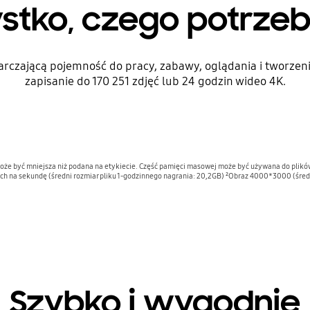
stko, czego potrzeb
arczającą pojemność do pracy, zabawy, oglądania i tworzen
zapisanie do 170 251 zdjęć lub 24 godzin wideo 4K.
że być mniejsza niż podana na etykiecie. Część pamięci masowej może być używana do plik
 na sekundę (średni rozmiar pliku 1-godzinnego nagrania: 20,2GB) ²Obraz 4000*3000 (średni 
Szybko i wygodnie