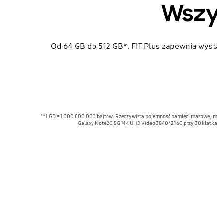
Wszy
Od 64 GB do 512 GB*. FIT Plus zapewnia wyst
"*1 GB = 1 000 000 000 bajtów. Rzeczywista pojemność pamięci masowej mo
Galaxy Note20 5G ¹4K UHD Video 3840*2160 przy 30 klatkach