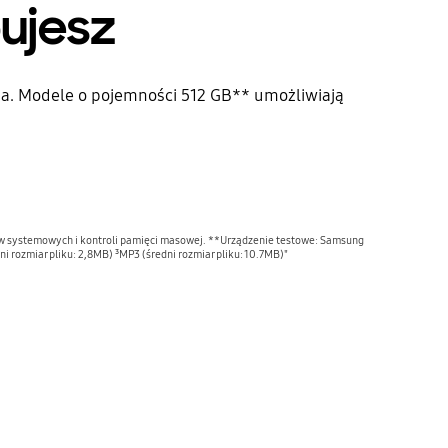
ujesz
ia. Modele o pojemności 512 GB** umożliwiają
ów systemowych i kontroli pamięci masowej. **Urządzenie testowe: Samsung
rozmiar pliku: 2,8MB) ³MP3 (średni rozmiar pliku: 10.7MB)"