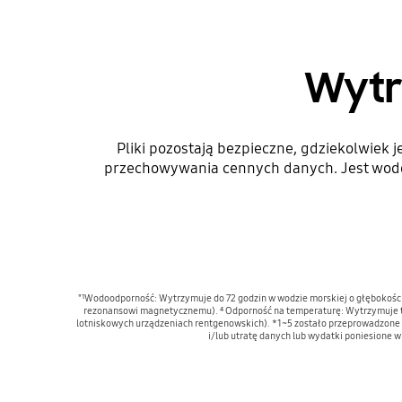
Wytr
Pliki pozostają bezpieczne, gdziekolwiek 
przechowywania cennych danych. Jest wodo
"¹Wodoodporność: Wytrzymuje do 72 godzin w wodzie morskiej o głębokośc
rezonansowi magnetycznemu). ⁴ Odporność na temperaturę: Wytrzymuje te
lotniskowych urządzeniach rentgenowskich). *1~5 zostało przeprowadzone 
i/lub utratę danych lub wydatki poniesione