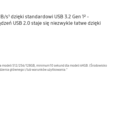
/s¹ dzięki standardowi USB 3.2 Gen 1² -
dzeń USB 2.0 staje się niezwykle łatwe dzięki
la modeli 512/256/128GB, minimum 10 sekund dla modeli 64GB. (Środowisko
ządzenia głównego i/lub warunków użytkowania."