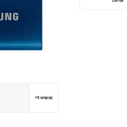
256 GB
64
GB
+5 więcej