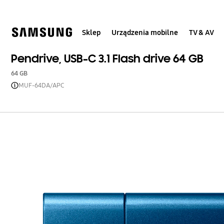
Skip
to
content
Sklep
Urządzenia mobilne
TV & AV
Pendrive, USB-C 3.1 Flash drive 64 GB
64 GB
MUF-64DA/APC
Open Tooltip Layer