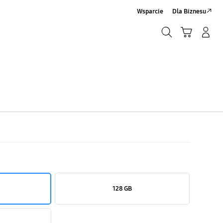
Wsparcie
Dla Biznesu
Szukaj
Koszyk
Zaloguj się/Zarejestruj
Szukaj
128 GB