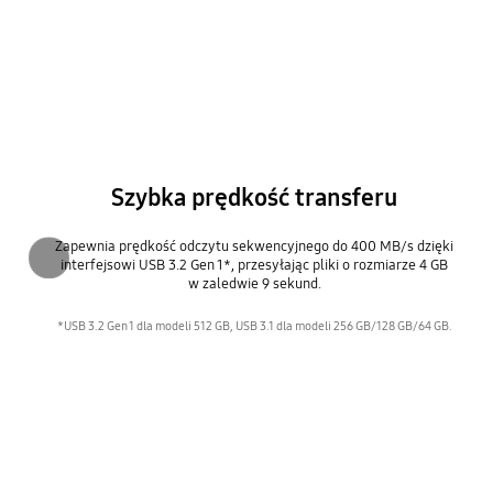
Szybka prędkość transferu
Zapewnia prędkość odczytu sekwencyjnego do 400 MB/s dzięki
interfejsowi USB 3.2 Gen 1*, przesyłając pliki o rozmiarze 4 GB
Poprzednie
w zaledwie 9 sekund.
*USB 3.2 Gen 1 dla modeli 512 GB, USB 3.1 dla modeli 256 GB/128 GB/64 GB.