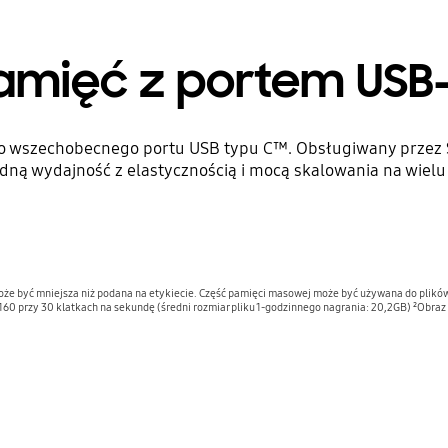
amięć z portem USB
do wszechobecnego portu USB typu C™. Obsługiwany przez 
dną wydajność z elastycznością i mocą skalowania na wielu
że być mniejsza niż podana na etykiecie. Część pamięci masowej może być używana do plikó
0 przy 30 klatkach na sekundę (średni rozmiar pliku 1-godzinnego nagrania: 20,2GB) ²Obraz