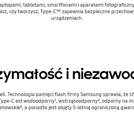
ptopami, tabletami, smartfonami i aparatami fotograficzny
grasz, czy tworzysz, Type-C™ zapewnia bezpieczne przechow
urządzeniach.
zymałość i niezawo
steś. Technologia pamięci flash firmy Samsung sprawia, że
ype-C est wodoodporny¹, wstrząsoodporny², odporny na ma
enowskie⁵, a ponadto jest objęty 5-letnią ograniczoną gwara