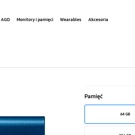
AGD
Monitory i pamięci
Wearables
Akcesoria
Pendrive,
USB-
Pamięć
C
3.1
64 GB
Flash
drive