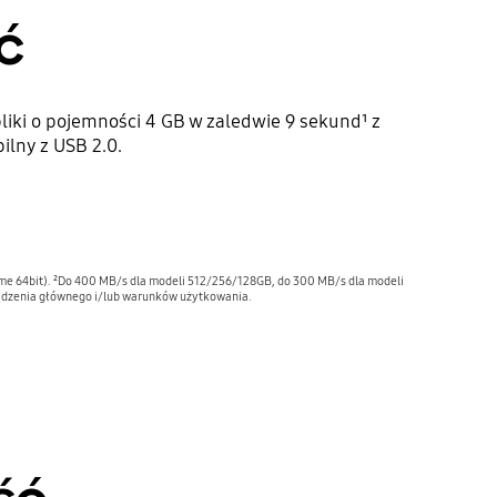
ć
liki o pojemności 4 GB w zaledwie 9 sekund¹ z
ilny z USB 2.0.
me 64bit). ²Do 400 MB/s dla modeli 512/256/128GB, do 300 MB/s dla modeli
rządzenia głównego i/lub warunków użytkowania.