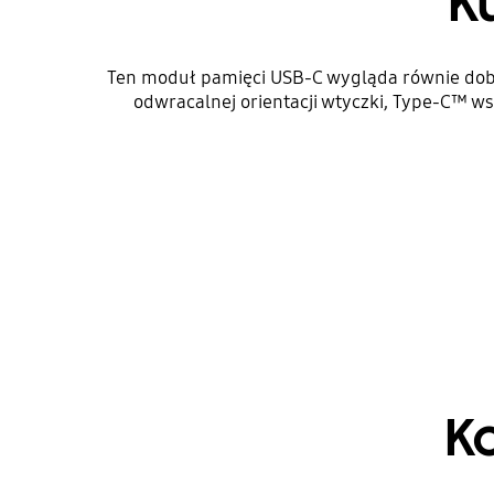
K
Ten moduł pamięci USB-C wygląda równie dobrz
odwracalnej orientacji wtyczki, Type-C™ w
K