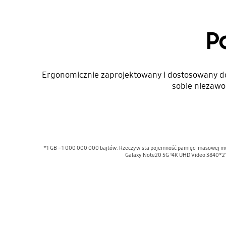
P
Ergonomicznie zaprojektowany i dostosowany 
sobie niezawo
*1 GB = 1 000 000 000 bajtów. Rzeczywista pojemność pamięci masowej mo
Galaxy Note20 5G ¹4K UHD Video 3840*216