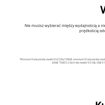
Nie musisz wybierać między wydajnością a nie
prędkością odc
¹Minimum 9 sekund dla modeli 512/256/128GB, minimum 10 sekund dla model
64GB. ³USB 3.2 Gen1 dla modeli 512 GB, USB 3.