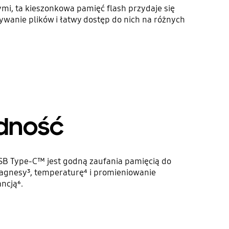
mi, ta kieszonkowa pamięć flash przydaje się
ywanie plików i łatwy dostęp do nich na różnych
dność
 USB Type-C™ jest godną zaufania pamięcią do
gnesy³, temperaturę⁴ i promieniowanie
ncją⁶.