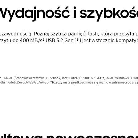
Wydajność i szybkoś
zawodnością. Poznaj szybką pamięć flash, która przesyła p
zytu do 400 MB/s² USB 3.2 Gen 1³ i jest wstecznie kompatyb
i 64GB. (Środowisko testowe: HP Zbook, Intel Corei7 12700H@2.3GHz, 16GB i Windows 11 Ho
1 dla modeli 256 GB/128 GB/64 GB. *Rzeczywista prędkość może się różnić w zależności od u