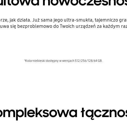
ultowa nowoczesno
e, jak działa. Już sama jego ultra-smukła, tajemniczo gra
suwa się bezproblemowo do Twoich urządzeń za każdym razem
¹Kolor niebieski dostępny w wersjach 512/256/128/64 GB.
ompleksowa łączno