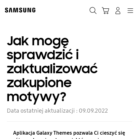
Skip
to
Szukaj
Koszyk
Navigation
Zaloguj się
content
Jak mogę
sprawdzić i
zaktualizować
zakupione
motywy?
Data ostatniej aktualizacji :
09.09.2022
Aplikacja Galaxy Themes pozwala Ci cieszyć się