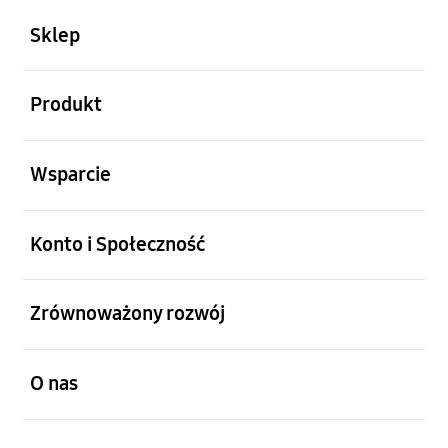
otwarty
Footer Navigation
Sklep
otwarty
Produkt
otwarty
Wsparcie
otwarty
Konto i Społeczność
otwarty
Zrównoważony rozwój
otwarty
O nas