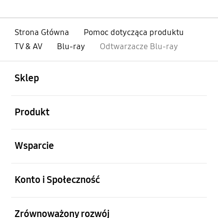
Strona Główna
Pomoc dotycząca produktu
TV & AV
Blu-ray
Odtwarzacze Blu-ray
otwarty
Footer Navigation
Sklep
otwarty
Produkt
otwarty
Wsparcie
otwarty
Konto i Społeczność
otwarty
Zrównoważony rozwój