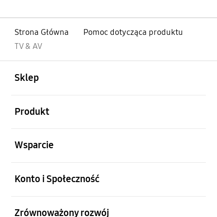
Strona Główna
Pomoc dotycząca produktu
TV & AV
otwarty
Footer Navigation
Sklep
otwarty
Produkt
otwarty
Wsparcie
otwarty
Konto i Społeczność
otwarty
Zrównoważony rozwój