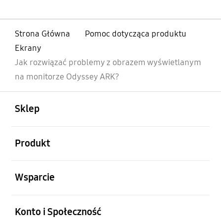
Strona Główna
Pomoc dotycząca produktu
Ekrany
Jak rozwiązać problemy z obrazem wyświetlanym
na monitorze Odyssey ARK?
otwarty
Footer Navigation
Sklep
otwarty
Produkt
otwarty
Wsparcie
otwarty
Konto i Społeczność