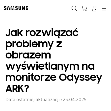
Skip
to
Szukaj
Koszyk
Navigation
Zaloguj się
content
Jak rozwiązać
problemy z
obrazem
wyświetlanym na
monitorze Odyssey
ARK?
Data ostatniej aktualizacji :
23.04.2025