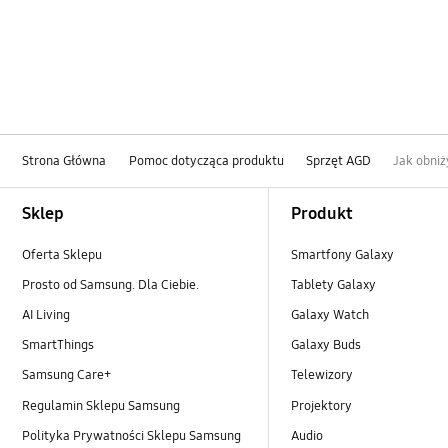
Strona Główna
Pomoc dotycząca produktu
Sprzęt AGD
Jak obni
Footer Navigation
Sklep
Produkt
Oferta Sklepu
Smartfony Galaxy
Prosto od Samsung. Dla Ciebie.
Tablety Galaxy
AI Living
Galaxy Watch
SmartThings
Galaxy Buds
Samsung Care+
Telewizory
Regulamin Sklepu Samsung
Projektory
Polityka Prywatności Sklepu Samsung
Audio