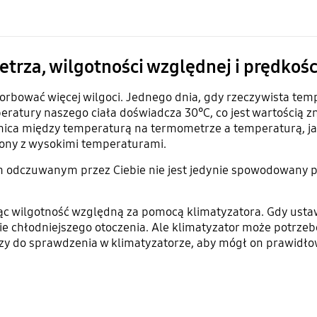
trza, wilgotności względnej i prędko
rbować więcej wilgoci. Jednego dnia, gdy rzeczywista temp
atury naszego ciała doświadcza 30°C, co jest wartością zna
nica między temperaturą na termometrze a temperaturą, ja
czony z wysokimi temperaturami.
em odczuwanym przez Ciebie nie jest jedynie spowodowany p
c wilgotność względną za pomocą klimatyzatora. Gdy usta
ie chłodniejszego otoczenia. Ale klimatyzator może potrzeb
eczy do sprawdzenia w klimatyzatorze, aby mógł on prawidł