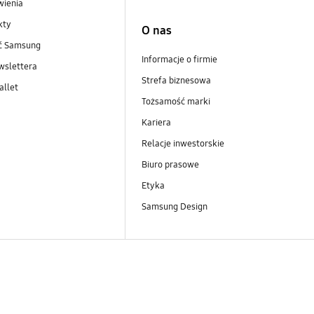
wienia
kty
O nas
ść Samsung
Informacje o firmie
wslettera
Strefa biznesowa
llet
Tożsamość marki
Kariera
Relacje inwestorskie
Biuro prasowe
Etyka
Samsung Design