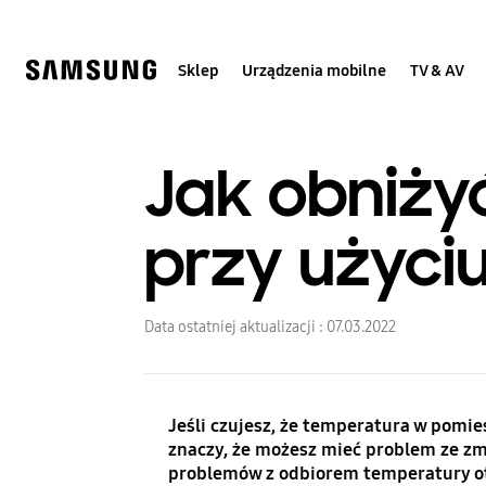
Skip
to
content
Sklep
Urządzenia mobilne
TV & AV
Jak obniż
przy użyci
Data ostatniej aktualizacji :
07.03.2022
Jeśli czujesz, że temperatura w pomies
znaczy, że możesz mieć problem ze zmy
problemów z odbiorem temperatury ot