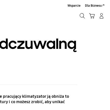
Wsparcie
Dla Biznesu
Szukaj
Koszyk
Zaloguj się/Zarejestruj
Szukaj
odczuwalną
e pracujący klimatyzator ją obniża to
ury i co możesz zrobić, aby unikać