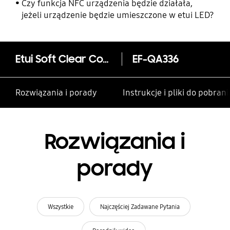
rodzinie i innym kontaktom
Czy funkcja NFC urządzenia będzie działała,
jeżeli urządzenie będzie umieszczone w etui LED?
Etui Soft Clear Cover do Galaxy A33 5G
EF-QA336
Rozwiązania i porady
Instrukcje i pliki do pobrani
Rozwiązania i
porady
Wszystkie
Najczęściej Zadawane Pytania