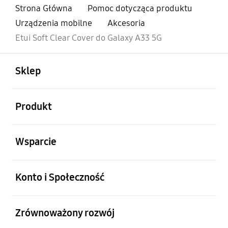
Strona Główna
Pomoc dotycząca produktu
Urządzenia mobilne
Akcesoria
Etui Soft Clear Cover do Galaxy A33 5G
otwarty
Footer Navigation
Sklep
otwarty
Produkt
otwarty
Wsparcie
otwarty
Konto i Społeczność
otwarty
Zrównoważony rozwój