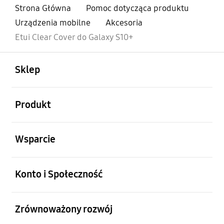
Strona Główna
Pomoc dotycząca produktu
Urządzenia mobilne
Akcesoria
Etui Clear Cover do Galaxy S10+
otwarty
Footer Navigation
Sklep
otwarty
Produkt
otwarty
Wsparcie
otwarty
Konto i Społeczność
otwarty
Zrównoważony rozwój