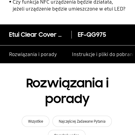
rodzinie i innym kontaktom
Czy funkcja NFC urządzenia będzie działała,
jeżeli urządzenie będzie umieszczone w etui LED?
Etui Clear Cover do Galaxy S10+
EF-QG975
Rozwiązania i porady
Instrukcje i pliki do pobrani
Rozwiązania i
porady
Wszystkie
Najczęściej Zadawane Pytania