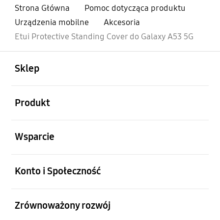
Strona Główna
Pomoc dotycząca produktu
Urządzenia mobilne
Akcesoria
Etui Protective Standing Cover do Galaxy A53 5G
otwarty
Footer Navigation
Sklep
otwarty
Produkt
otwarty
Wsparcie
otwarty
Konto i Społeczność
otwarty
Zrównoważony rozwój