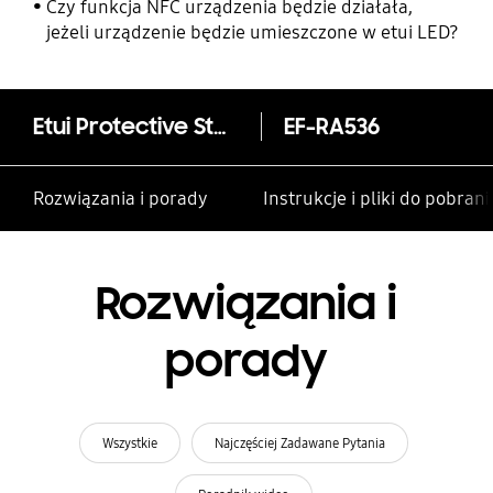
rodzinie i innym kontaktom
Czy funkcja NFC urządzenia będzie działała,
jeżeli urządzenie będzie umieszczone w etui LED?
Etui Protective Standing Cover do Galaxy A53 5G
EF-RA536
Rozwiązania i porady
Instrukcje i pliki do pobrani
Rozwiązania i
porady
Wszystkie
Najczęściej Zadawane Pytania