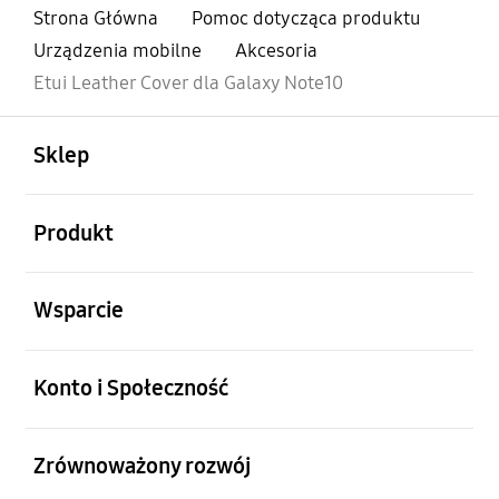
Strona Główna
Pomoc dotycząca produktu
Urządzenia mobilne
Akcesoria
Etui Leather Cover dla Galaxy Note10
otwarty
Footer Navigation
Sklep
otwarty
Produkt
otwarty
Wsparcie
otwarty
Konto i Społeczność
otwarty
Zrównoważony rozwój