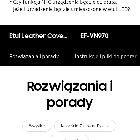
rodzinie i innym kontaktom
Czy funkcja NFC urządzenia będzie działała,
jeżeli urządzenie będzie umieszczone w etui LED?
Etui Leather Cover dla Galaxy Note10
EF-VN970
Rozwiązania i porady
Instrukcje i pliki do pobrani
Rozwiązania i
porady
Wszystkie
Najczęściej Zadawane Pytania