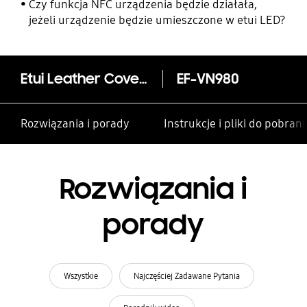
rodzinie i innym kontaktom
Czy funkcja NFC urządzenia będzie działała,
jeżeli urządzenie będzie umieszczone w etui LED?
Etui Leather Cover dla Galaxy Note20
EF-VN980
Rozwiązania i porady
Instrukcje i pliki do pobrani
Rozwiązania i
porady
Wszystkie
Najczęściej Zadawane Pytania