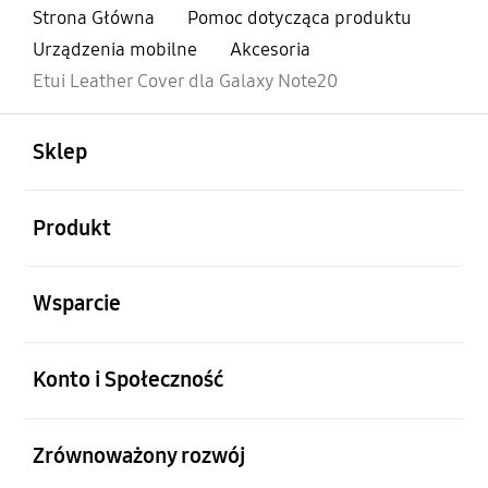
Strona Główna
Pomoc dotycząca produktu
Urządzenia mobilne
Akcesoria
Etui Leather Cover dla Galaxy Note20
otwarty
Footer Navigation
Sklep
otwarty
Produkt
otwarty
Wsparcie
otwarty
Konto i Społeczność
otwarty
Zrównoważony rozwój