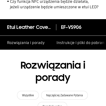
rodzinie i innym kontaktom
Czy funkcja NFC urządzenia będzie działała,
jeżeli urządzenie będzie umieszczone w etui LED?
Etui Leather Cover do Galaxy S22+
EF-VS906
Rozwiązania i porady
Instrukcje i pliki do pobrani
Rozwiązania i
porady
Wszystkie
Najczęściej Zadawane Pytania