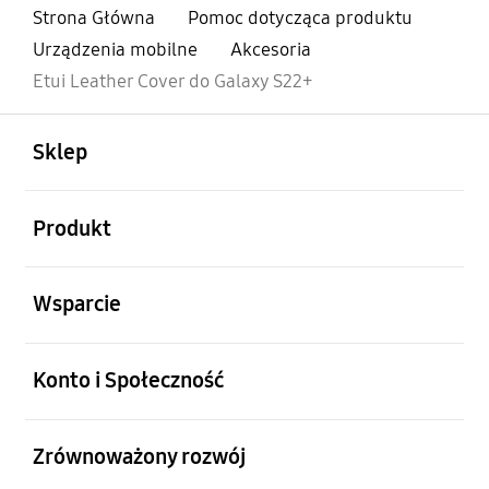
Strona Główna
Pomoc dotycząca produktu
Urządzenia mobilne
Akcesoria
Etui Leather Cover do Galaxy S22+
otwarty
Footer Navigation
Sklep
otwarty
Produkt
otwarty
Wsparcie
otwarty
Konto i Społeczność
otwarty
Zrównoważony rozwój