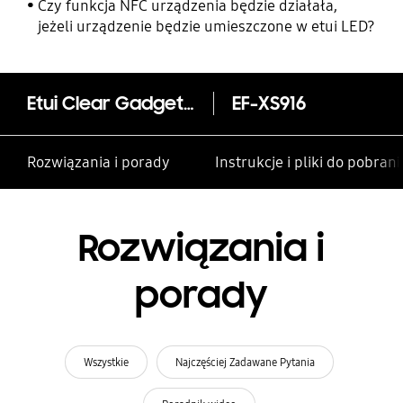
rodzinie i innym kontaktom
Czy funkcja NFC urządzenia będzie działała,
jeżeli urządzenie będzie umieszczone w etui LED?
Etui Clear Gadget Case do Galaxy S23+
EF-XS916
Rozwiązania i porady
Instrukcje i pliki do pobrani
Rozwiązania i
porady
Wszystkie
Najczęściej Zadawane Pytania