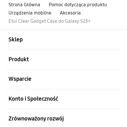
Strona Główna
Pomoc dotycząca produktu
Urządzenia mobilne
Akcesoria
Etui Clear Gadget Case do Galaxy S23+
otwarty
Footer Navigation
Sklep
otwarty
Produkt
otwarty
Wsparcie
otwarty
Konto i Społeczność
otwarty
Zrównoważony rozwój