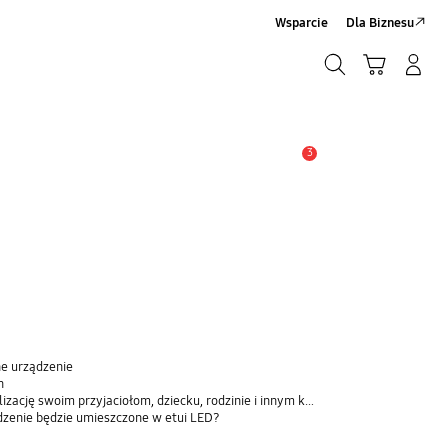
Wsparcie
Dla Biznesu
Szukaj
Koszyk
Zaloguj się/Zarejestruj
Szukaj
3
Uwaga
ne urządzenie
n
ję swoim przyjaciołom, dziecku, rodzinie i innym kontaktom
ądzenie będzie umieszczone w etui LED?