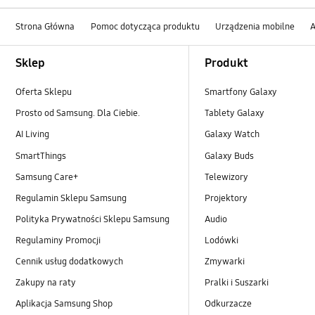
Strona Główna
Pomoc dotycząca produktu
Urządzenia mobilne
A
Footer Navigation
Sklep
Produkt
Oferta Sklepu
Smartfony Galaxy
Prosto od Samsung. Dla Ciebie.
Tablety Galaxy
AI Living
Galaxy Watch
SmartThings
Galaxy Buds
Samsung Care+
Telewizory
Regulamin Sklepu Samsung
Projektory
Polityka Prywatności Sklepu Samsung
Audio
Regulaminy Promocji
Lodówki
Cennik usług dodatkowych
Zmywarki
Zakupy na raty
Pralki i Suszarki
Aplikacja Samsung Shop
Odkurzacze