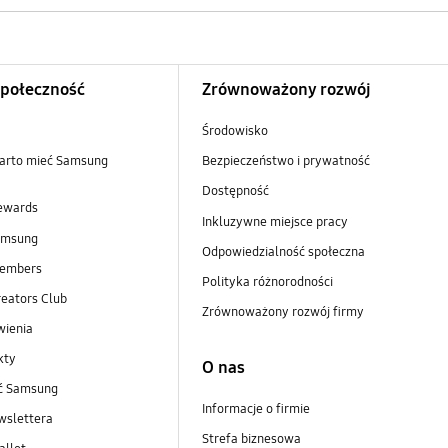
Społeczność
Zrównoważony rozwój
Środowisko
arto mieć Samsung
Bezpieczeństwo i prywatność
Dostępność
ewards
Inkluzywne miejsce pracy
amsung
Odpowiedzialność społeczna
embers
Polityka różnorodności
eators Club
Zrównoważony rozwój firmy
wienia
kty
O nas
ść Samsung
Informacje o firmie
wslettera
Strefa biznesowa