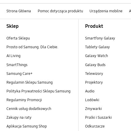
Strona Główna
Pomoc dotycząca produktu
Urządzenia mobilne
A
Footer Navigation
Sklep
Produkt
Oferta Sklepu
Smartfony Galaxy
Prosto od Samsung. Dla Ciebie.
Tablety Galaxy
AI Living
Galaxy Watch
SmartThings
Galaxy Buds
Samsung Care+
Telewizory
Regulamin Sklepu Samsung
Projektory
Polityka Prywatności Sklepu Samsung
Audio
Regulaminy Promocji
Lodówki
Cennik usług dodatkowych
Zmywarki
Zakupy na raty
Pralki i Suszarki
Aplikacja Samsung Shop
Odkurzacze