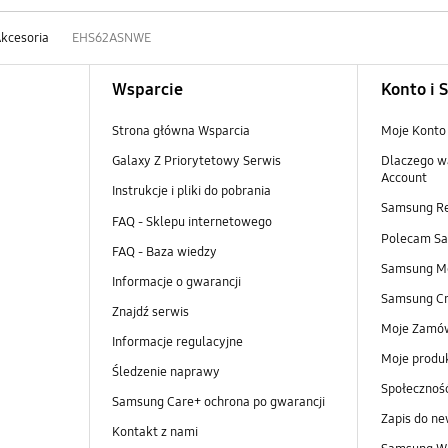
kcesoria
EHS62ASNWE
Wsparcie
Konto i 
Strona główna Wsparcia
Moje Konto
Galaxy Z Priorytetowy Serwis
Dlaczego w
Account
Instrukcje i pliki do pobrania
Samsung R
FAQ - Sklepu internetowego
Polecam S
FAQ - Baza wiedzy
Samsung M
Informacje o gwarancji
Samsung Cr
Znajdź serwis
Moje Zamó
Informacje regulacyjne
Moje produ
Śledzenie naprawy
Społeczno
Samsung Care+ ochrona po gwarancji
Zapis do ne
Kontakt z nami