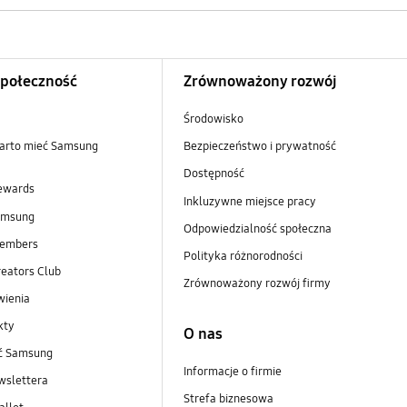
Społeczność
Zrównoważony rozwój
Środowisko
arto mieć Samsung
Bezpieczeństwo i prywatność
Dostępność
ewards
Inkluzywne miejsce pracy
amsung
Odpowiedzialność społeczna
embers
Polityka różnorodności
eators Club
Zrównoważony rozwój firmy
wienia
kty
O nas
ść Samsung
Informacje o firmie
wslettera
Strefa biznesowa