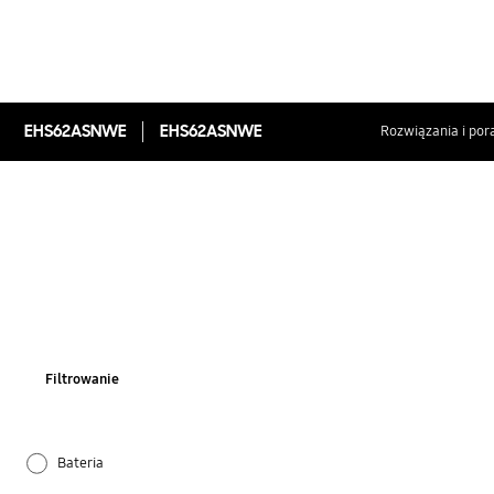
EHS62ASNWE
EHS62ASNWE
Rozwiązania i por
Filtrowanie
Bateria