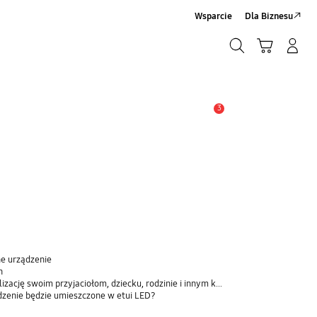
Wsparcie
Dla Biznesu
Szukaj
Koszyk
Zaloguj się/Zarejestruj
Szukaj
3
Uwaga
ne urządzenie
n
ję swoim przyjaciołom, dziecku, rodzinie i innym kontaktom
ądzenie będzie umieszczone w etui LED?