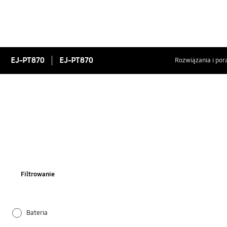
EJ-PT870
EJ-PT870
Rozwiązania i por
Filtrowanie
Bateria