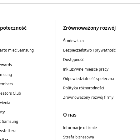
Społeczność
Zrównoważony rozwój
Środowisko
arto mieć Samsung
Bezpieczeństwo i prywatność
Dostępność
ewards
Inkluzywne miejsce pracy
amsung
Odpowiedzialność społeczna
embers
Polityka różnorodności
eators Club
Zrównoważony rozwój firmy
wienia
kty
O nas
ść Samsung
Informacje o firmie
wslettera
Strefa biznesowa