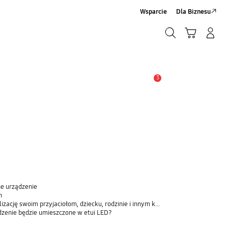
Wsparcie
Dla Biznesu
Szukaj
Koszyk
Zaloguj się/Zarejestruj
Szukaj
3
Uwaga
ne urządzenie
n
ję swoim przyjaciołom, dziecku, rodzinie i innym kontaktom
ądzenie będzie umieszczone w etui LED?