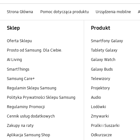
Strona Główna
Pomoc dotycząca produktu
Urządzenia mobilne
A
Footer Navigation
Sklep
Produkt
Oferta Sklepu
Smartfony Galaxy
Prosto od Samsung. Dla Ciebie.
Tablety Galaxy
AI Living
Galaxy Watch
SmartThings
Galaxy Buds
Samsung Care+
Telewizory
Regulamin Sklepu Samsung
Projektory
Polityka Prywatności Sklepu Samsung
Audio
Regulaminy Promocji
Lodówki
Cennik usług dodatkowych
Zmywarki
Zakupy na raty
Pralki i Suszarki
Aplikacja Samsung Shop
Odkurzacze