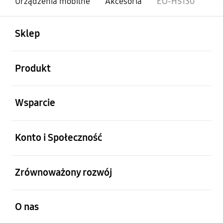
Urządzenia mobilne
Akcesoria
EO-HS130
otwarty
Footer Navigation
Sklep
otwarty
Produkt
otwarty
Wsparcie
otwarty
Konto i Społeczność
otwarty
Zrównoważony rozwój
otwarty
O nas