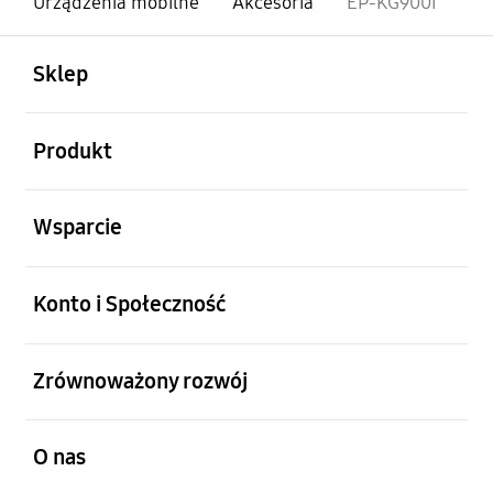
Urządzenia mobilne
Akcesoria
EP-KG900I
otwarty
Footer Navigation
Sklep
otwarty
Produkt
otwarty
Wsparcie
otwarty
Konto i Społeczność
otwarty
Zrównoważony rozwój
otwarty
O nas