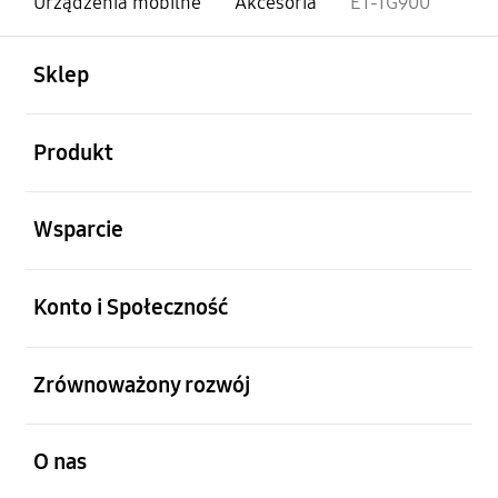
Urządzenia mobilne
Akcesoria
ET-TG900
otwarty
Footer Navigation
Sklep
otwarty
Produkt
otwarty
Wsparcie
otwarty
Konto i Społeczność
otwarty
Zrównoważony rozwój
otwarty
O nas