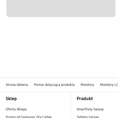
Strona Główna
Pomoc dotycząca produktu
Monitory
Monitory L
Footer Navigation
Sklep
Produkt
Oferta Sklepu
Smartfony Galaxy
Prosto od Samsung. Dla Ciebie.
Tablety Galaxy