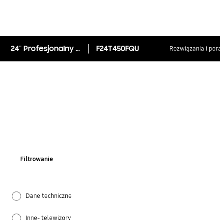
24" Profesjonalny Monitor Biznesowy T450F
F24T450FQU
Rozwiązania i por
Filtrowanie
Dane techniczne
Inne- telewizory