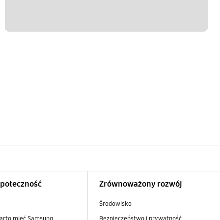
Społeczność
Zrównoważony rozwój
Środowisko
arto mieć Samsung
Bezpieczeństwo i prywatność