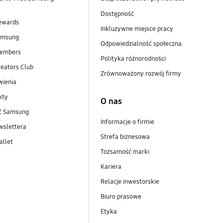
Dostępność
ewards
Inkluzywne miejsce pracy
amsung
Odpowiedzialność społeczna
embers
Polityka różnorodności
eators Club
Zrównoważony rozwój firmy
wienia
kty
O nas
ść Samsung
Informacje o firmie
wslettera
Strefa biznesowa
llet
Tożsamość marki
Kariera
Relacje inwestorskie
Biuro prasowe
Etyka