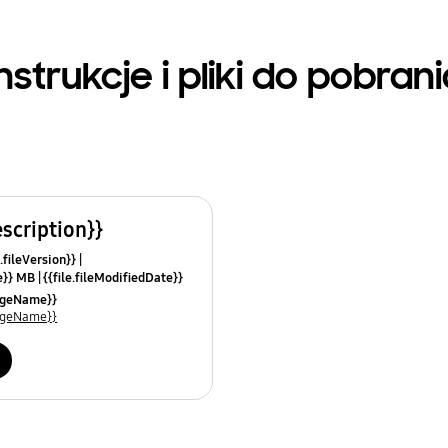
nstrukcje i pliki do pobran
escription}}
.fileVersion}}
ze}} MB
{{file.fileModifiedDate}}
mes}}
uageName}}
uageName}}