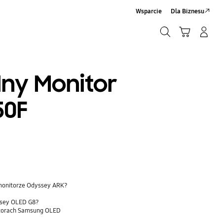
Wsparcie
Dla Biznesu
Szukaj
Koszyk
Zaloguj się/Zarejestruj
Szukaj
lny Monitor
50F
monitorze Odyssey ARK?
ssey OLED G8?
itorach Samsung OLED