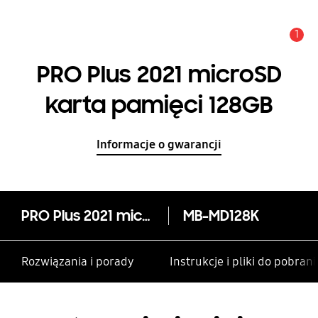
1
Uwaga
PRO Plus 2021 microSD
karta pamięci 128GB
Informacje o gwarancji
PRO Plus 2021 microSD karta pamięci 128GB
MB-MD128K
Rozwiązania i porady
Instrukcje i pliki do pobrani