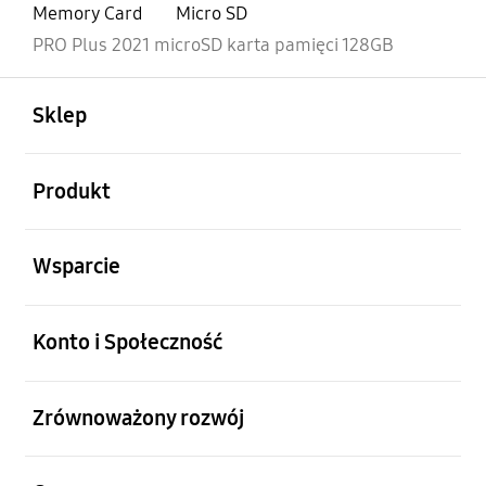
Memory Card
Micro SD
PRO Plus 2021 microSD karta pamięci 128GB
otwarty
Footer Navigation
Sklep
otwarty
Produkt
otwarty
Wsparcie
otwarty
Konto i Społeczność
otwarty
Zrównoważony rozwój
otwarty