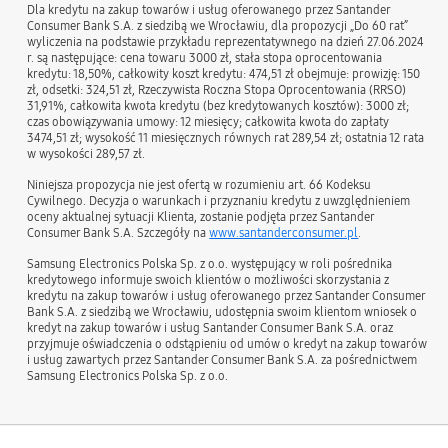
Dla kredytu na zakup towarów i usług oferowanego przez Santander
Consumer Bank S.A. z siedzibą we Wrocławiu, dla propozycji „Do 60 rat”
wyliczenia na podstawie przykładu reprezentatywnego na dzień 27.06.2024
r. są następujące: cena towaru 3000 zł, stała stopa oprocentowania
kredytu: 18,50%, całkowity koszt kredytu: 474,51 zł obejmuje: prowizję: 150
zł, odsetki: 324,51 zł, Rzeczywista Roczna Stopa Oprocentowania (RRSO)
31,91%, całkowita kwota kredytu (bez kredytowanych kosztów): 3000 zł;
czas obowiązywania umowy: 12 miesięcy; całkowita kwota do zapłaty
3474,51 zł; wysokość 11 miesięcznych równych rat 289,54 zł; ostatnia 12 rata
w wysokości 289,57 zł.
Niniejsza propozycja nie jest ofertą w rozumieniu art. 66 Kodeksu
Cywilnego. Decyzja o warunkach i przyznaniu kredytu z uwzględnieniem
oceny aktualnej sytuacji Klienta, zostanie podjęta przez Santander
Consumer Bank S.A. Szczegóły na
www.santanderconsumer.pl
.
Samsung Electronics Polska Sp. z o.o. występujący w roli pośrednika
kredytowego informuje swoich klientów o możliwości skorzystania z
kredytu na zakup towarów i usług oferowanego przez Santander Consumer
Bank S.A. z siedzibą we Wrocławiu, udostępnia swoim klientom wniosek o
kredyt na zakup towarów i usług Santander Consumer Bank S.A. oraz
przyjmuje oświadczenia o odstąpieniu od umów o kredyt na zakup towarów
i usług zawartych przez Santander Consumer Bank S.A. za pośrednictwem
Samsung Electronics Polska Sp. z o.o.