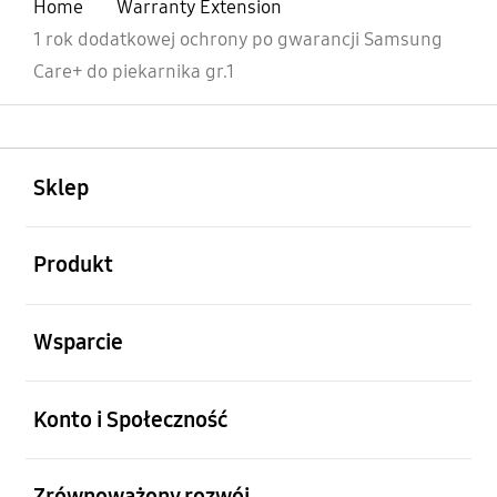
Home
Warranty Extension
1 rok dodatkowej ochrony po gwarancji Samsung
Care+ do piekarnika gr.1
otwarty
Footer Navigation
Sklep
otwarty
Produkt
otwarty
Wsparcie
otwarty
Konto i Społeczność
otwarty
Zrównoważony rozwój