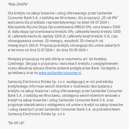
"Raty 20x0%"
Dla kredytu na zakup towarów i usług oferowanego przez Santander
Consumer Bank S.A. z siedzibą we Wrocławiu, dla propozycji „20 rat 0%”
wyliczenia dla przykładu reprezentatywnego na dzień 04.07.2024 r.:
Rzeczywista Roczna Stopa Oprocentowania (RRSO) 0%; cena towaru 5200
zł; stała stopa oprocentowania kredytu 0%; całkowita kwota kredytu 5200
zł; całkowita kwota do zapłaty 5200 zł; całkowity koszt kredytu 0 zł; czas
obowiązywania umowy: 20 miesięcy, wysokość 20 równych rat
miesięcznych 260 zł. Propozycja kredytu obowiązuje dla umów zawartych
w terminie od dnia 12.07.2024 r. do dnia 30.09.2024 r.
Niniejsza propozycja nie jest ofertą w rozumieniu art. 66 Kodeksu
Cywilnego. Decyzja o przyznaniu i warunkach kredytu z uwzględnieniem
oceny aktualnej sytuacji Klienta zostanie podjęta przez Bank. Szczegóły u
sprzedawcy oraz na
www.santanderconsumer.pl
Samsung Electronics Polska Sp. z o.o. występujący w roli pośrednika
kredytowego informuje swoich klientów o możliwości skorzystania z
kredytu na zakup towarów i usług oferowanego przez Santander Consumer
Bank S.A. z siedzibą we Wrocławiu, udostępnia swoim klientom wniosek o
kredyt na zakup towarów i usług Santander Consumer Bank S.A. oraz
przyjmuje oświadczenia o odstąpieniu od umów o kredyt na zakup towarów
i usług zawartych przez Santander Consumer Bank S.A. za pośrednictwem
Samsung Electronics Polska Sp. z o.o.
"Do 60 rat"