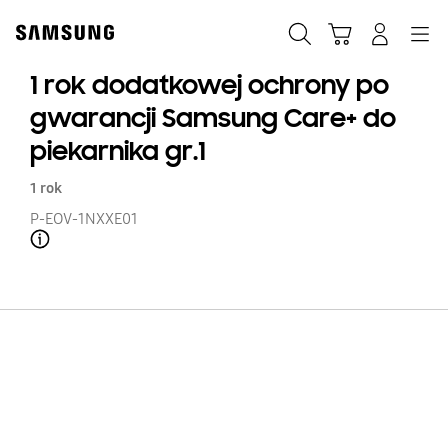
Skip
to
Szukaj
Koszyk
Navigation
Zaloguj się
content
1 rok dodatkowej ochrony po
gwarancji Samsung Care+ do
piekarnika gr.1
1 rok
P-EOV-1NXXE01
Open Tooltip Layer
1
ro
d
oc