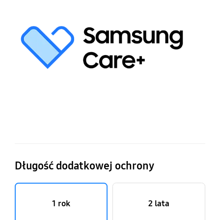
p
gw
S
Ca
d
pi
gr
Długość dodatkowej ochrony
1 rok
2 lata