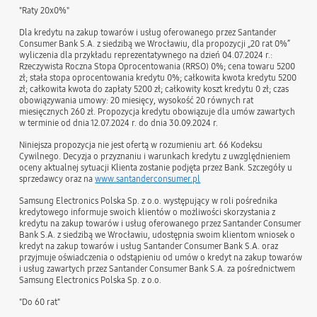
"Raty 20x0%"
Dla kredytu na zakup towarów i usług oferowanego przez Santander
Consumer Bank S.A. z siedzibą we Wrocławiu, dla propozycji „20 rat 0%”
wyliczenia dla przykładu reprezentatywnego na dzień 04.07.2024 r.:
Rzeczywista Roczna Stopa Oprocentowania (RRSO) 0%; cena towaru 5200
zł; stała stopa oprocentowania kredytu 0%; całkowita kwota kredytu 5200
zł; całkowita kwota do zapłaty 5200 zł; całkowity koszt kredytu 0 zł; czas
obowiązywania umowy: 20 miesięcy, wysokość 20 równych rat
miesięcznych 260 zł. Propozycja kredytu obowiązuje dla umów zawartych
w terminie od dnia 12.07.2024 r. do dnia 30.09.2024 r.
Niniejsza propozycja nie jest ofertą w rozumieniu art. 66 Kodeksu
Cywilnego. Decyzja o przyznaniu i warunkach kredytu z uwzględnieniem
oceny aktualnej sytuacji Klienta zostanie podjęta przez Bank. Szczegóły u
sprzedawcy oraz na
www.santanderconsumer.pl
Samsung Electronics Polska Sp. z o.o. występujący w roli pośrednika
kredytowego informuje swoich klientów o możliwości skorzystania z
kredytu na zakup towarów i usług oferowanego przez Santander Consumer
Bank S.A. z siedzibą we Wrocławiu, udostępnia swoim klientom wniosek o
kredyt na zakup towarów i usług Santander Consumer Bank S.A. oraz
przyjmuje oświadczenia o odstąpieniu od umów o kredyt na zakup towarów
i usług zawartych przez Santander Consumer Bank S.A. za pośrednictwem
Samsung Electronics Polska Sp. z o.o.
"Do 60 rat"