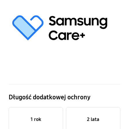
p
gw
S
Ca
d
pł
gr
Długość dodatkowej ochrony
1 rok
2 lata