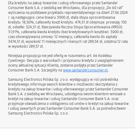
Dla kredytu na zakup towarów i usług oferowanego przez Santander
Consumer Bank S.A. z siedzibą we Wrocławiu, dla propozycji „Do 60 rat”
wyliczenia na podstawie przykładu reprezentatywnego na dzień 27.06.2024
r. są następujące: cena towaru 3000 zł, stała stopa oprocentowania
kredytu: 18,50%, całkowity koszt kredytu: 474,51 zł obejmuje: prowizję: 150
zł, odsetki: 324,51 zł, Rzeczywista Roczna Stopa Oprocentowania (RRSO)
31,91%, całkowita kwota kredytu (bez kredytowanych kosztów): 3000 zł;
czas obowiązywania umowy: 12 miesięcy; całkowita kwota do zapłaty
3474,51 zł; wysokość 11 miesięcznych równych rat 289,54 zł; ostatnia 12 rata
w wysokości 289,57 zł.
Niniejsza propozycja nie jest ofertą w rozumieniu art. 66 Kodeksu
Cywilnego. Decyzja o warunkach i przyznaniu kredytu z uwzględnieniem
oceny aktualnej sytuacji Klienta, zostanie podjęta przez Santander
Consumer Bank S.A. Szczegóły na
www.santanderconsumer.pl
.
Samsung Electronics Polska Sp. z o.o. występujący w roli pośrednika
kredytowego informuje swoich klientów o możliwości skorzystania z
kredytu na zakup towarów i usług oferowanego przez Santander Consumer
Bank S.A. z siedzibą we Wrocławiu, udostępnia swoim klientom wniosek o
kredyt na zakup towarów i usług Santander Consumer Bank S.A. oraz
przyjmuje oświadczenia o odstąpieniu od umów o kredyt na zakup towarów
i usług zawartych przez Santander Consumer Bank S.A. za pośrednictwem
Samsung Electronics Polska Sp. z o.o.