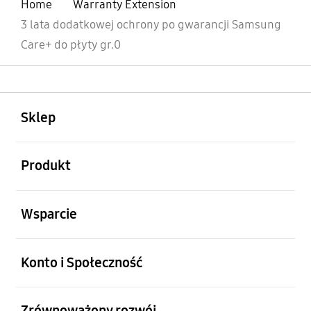
Home
Warranty Extension
3 lata dodatkowej ochrony po gwarancji Samsung
Care+ do płyty gr.0
otwarty
Footer Navigation
Sklep
otwarty
Produkt
otwarty
Wsparcie
otwarty
Konto i Społeczność
otwarty
Zrównoważony rozwój