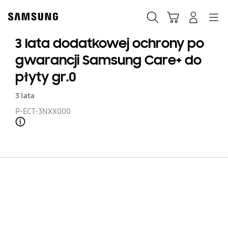
Skip
to
Szukaj
Koszyk
Navigation
Zaloguj się
content
3 lata dodatkowej ochrony po
gwarancji Samsung Care+ do
płyty gr.0
3 lata
P-ECT-3NXX000
Open Tooltip Layer
3
la
d
oc