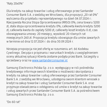
"Raty 20x0%"
Dla kredytu na zakup towarów i usług oferowanego przez Santander
Consumer Bank S.A. z siedzibą we Wrocławiu, dla propozycji „20 rat 0%”
wyliczenia dla przykładu reprezentatywnego na dzień 04.07.2024 r.:
Rzeczywista Roczna Stopa Oprocentowania (RRSO) 0%; cena towaru 5200
zł; stała stopa oprocentowania kredytu 0%; całkowita kwota kredytu 5200
zł; całkowita kwota do zapłaty 5200 zł; całkowity koszt kredytu 0 zł; czas
obowiązywania umowy: 20 miesięcy, wysokość 20 równych rat
miesięcznych 260 zł. Propozycja kredytu obowiązuje dla umów zawartych
w terminie od dnia 12.07.2024 r. do dnia 30.09.2024 r.
Niniejsza propozycja nie jest ofertą w rozumieniu art. 66 Kodeksu
Cywilnego. Decyzja o przyznaniu i warunkach kredytu z uwzględnieniem
oceny aktualnej sytuacji Klienta zostanie podjęta przez Bank. Szczegóły u
sprzedawcy oraz na
www.santanderconsumer.pl
Samsung Electronics Polska Sp. z o.o. występujący w roli pośrednika
kredytowego informuje swoich klientów o możliwości skorzystania z
kredytu na zakup towarów i usług oferowanego przez Santander Consumer
Bank S.A. z siedzibą we Wrocławiu, udostępnia swoim klientom wniosek o
kredyt na zakup towarów i usług Santander Consumer Bank S.A. oraz
przyjmuje oświadczenia o odstąpieniu od umów o kredyt na zakup towarów
i usług zawartych przez Santander Consumer Bank S.A. za pośrednictwem
Samsung Electronics Polska Sp. z o.o.
"Do 60 rat"