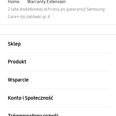
Home
Warranty Extension
2 lata dodatkowej ochrony po gwarancji Samsung
Care+ do lodówki gr.4
otwarty
Footer Navigation
Sklep
otwarty
Produkt
otwarty
Wsparcie
otwarty
Konto i Społeczność
otwarty
Zrównoważony rozwój