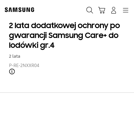
Skip
to
Szukaj
Koszyk
Navigation
Zaloguj się
content
2 lata dodatkowej ochrony po
gwarancji Samsung Care+ do
lodówki gr.4
2 lata
P-RE-2NXXR04
Open Tooltip Layer
2
la
d
oc