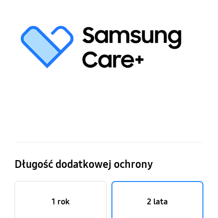
p
gw
S
Ca
d
lo
gr
Długość dodatkowej ochrony
1 rok
2 lata