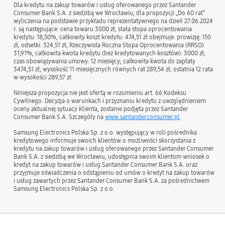
Dla kredytu na zakup towarów i usług oferowanego przez Santander
Consumer Bank S.A. z siedzibą we Wrocławiu, dla propozycji „Do 60 rat”
wyliczenia na podstawie przykładu reprezentatywnego na dzień 27.06.2024
r. są następujące: cena towaru 3000 zł, stała stopa oprocentowania
kredytu: 18,50%, całkowity koszt kredytu: 474,51 zł obejmuje: prowizję: 150
zł, odsetki: 324,51 zł, Rzeczywista Roczna Stopa Oprocentowania (RRSO)
31,91%, całkowita kwota kredytu (bez kredytowanych kosztów): 3000 zł;
czas obowiązywania umowy: 12 miesięcy; całkowita kwota do zapłaty
3474,51 zł; wysokość 11 miesięcznych równych rat 289,54 zł; ostatnia 12 rata
w wysokości 289,57 zł.
Niniejsza propozycja nie jest ofertą w rozumieniu art. 66 Kodeksu
Cywilnego. Decyzja o warunkach i przyznaniu kredytu z uwzględnieniem
oceny aktualnej sytuacji Klienta, zostanie podjęta przez Santander
Consumer Bank S.A. Szczegóły na
www.santanderconsumer.pl
.
Samsung Electronics Polska Sp. z o.o. występujący w roli pośrednika
kredytowego informuje swoich klientów o możliwości skorzystania z
kredytu na zakup towarów i usług oferowanego przez Santander Consumer
Bank S.A. z siedzibą we Wrocławiu, udostępnia swoim klientom wniosek o
kredyt na zakup towarów i usług Santander Consumer Bank S.A. oraz
przyjmuje oświadczenia o odstąpieniu od umów o kredyt na zakup towarów
i usług zawartych przez Santander Consumer Bank S.A. za pośrednictwem
Samsung Electronics Polska Sp. z o.o.