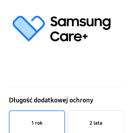
p
gw
S
Ca
d
o
gr
Długość dodatkowej ochrony
1 rok
2 lata