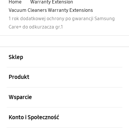
Home
Warranty Extension
Vacuum Cleaners Warranty Extensions
1 rok dodatkowej ochrony po gwarancji Samsung
Care+ do odkurzacza gr.1
otwarty
Footer Navigation
Sklep
otwarty
Produkt
otwarty
Wsparcie
otwarty
Konto i Społeczność
otwarty