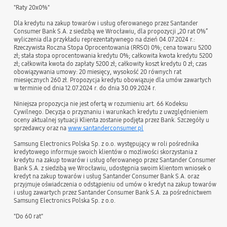
"Raty 20x0%"
Dla kredytu na zakup towarów i usług oferowanego przez Santander
Consumer Bank S.A. z siedzibą we Wrocławiu, dla propozycji „20 rat 0%”
wyliczenia dla przykładu reprezentatywnego na dzień 04.07.2024 r.:
Rzeczywista Roczna Stopa Oprocentowania (RRSO) 0%; cena towaru 5200
zł; stała stopa oprocentowania kredytu 0%; całkowita kwota kredytu 5200
zł; całkowita kwota do zapłaty 5200 zł; całkowity koszt kredytu 0 zł; czas
obowiązywania umowy: 20 miesięcy, wysokość 20 równych rat
miesięcznych 260 zł. Propozycja kredytu obowiązuje dla umów zawartych
w terminie od dnia 12.07.2024 r. do dnia 30.09.2024 r.
Niniejsza propozycja nie jest ofertą w rozumieniu art. 66 Kodeksu
Cywilnego. Decyzja o przyznaniu i warunkach kredytu z uwzględnieniem
oceny aktualnej sytuacji Klienta zostanie podjęta przez Bank. Szczegóły u
sprzedawcy oraz na
www.santanderconsumer.pl
Samsung Electronics Polska Sp. z o.o. występujący w roli pośrednika
kredytowego informuje swoich klientów o możliwości skorzystania z
kredytu na zakup towarów i usług oferowanego przez Santander Consumer
Bank S.A. z siedzibą we Wrocławiu, udostępnia swoim klientom wniosek o
kredyt na zakup towarów i usług Santander Consumer Bank S.A. oraz
przyjmuje oświadczenia o odstąpieniu od umów o kredyt na zakup towarów
i usług zawartych przez Santander Consumer Bank S.A. za pośrednictwem
Samsung Electronics Polska Sp. z o.o.
"Do 60 rat"