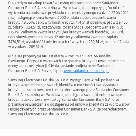
Dla kredytu na zakup towarów i usług oferowanego przez Santander
Consumer Bank S.A. z siedzibą we Wrocławiu, dla propozycji „Do 60 rat”
wyliczenia na podstawie przykładu reprezentatywnego na dzień 27.06.2024
r. są następujące: cena towaru 3000 zł, stała stopa oprocentowania
kredytu: 18,50%, całkowity koszt kredytu: 474,51 zł obejmuje: prowizję: 150
zł, odsetki: 324,51 zł, Rzeczywista Roczna Stopa Oprocentowania (RRSO)
31,91%, całkowita kwota kredytu (bez kredytowanych kosztów): 3000 zł;
czas obowiązywania umowy: 12 miesięcy; całkowita kwota do zapłaty
3474,51 zł; wysokość 11 miesięcznych równych rat 289,54 zł; ostatnia 12 rata
w wysokości 289,57 zł.
Niniejsza propozycja nie jest ofertą w rozumieniu art. 66 Kodeksu
Cywilnego. Decyzja o warunkach i przyznaniu kredytu z uwzględnieniem
oceny aktualnej sytuacji Klienta, zostanie podjęta przez Santander
Consumer Bank S.A. Szczegóły na
www.santanderconsumer.pl
.
Samsung Electronics Polska Sp. z o.o. występujący w roli pośrednika
kredytowego informuje swoich klientów o możliwości skorzystania z
kredytu na zakup towarów i usług oferowanego przez Santander Consumer
Bank S.A. z siedzibą we Wrocławiu, udostępnia swoim klientom wniosek o
kredyt na zakup towarów i usług Santander Consumer Bank S.A. oraz
przyjmuje oświadczenia o odstąpieniu od umów o kredyt na zakup towarów
i usług zawartych przez Santander Consumer Bank S.A. za pośrednictwem
Samsung Electronics Polska Sp. z o.o.