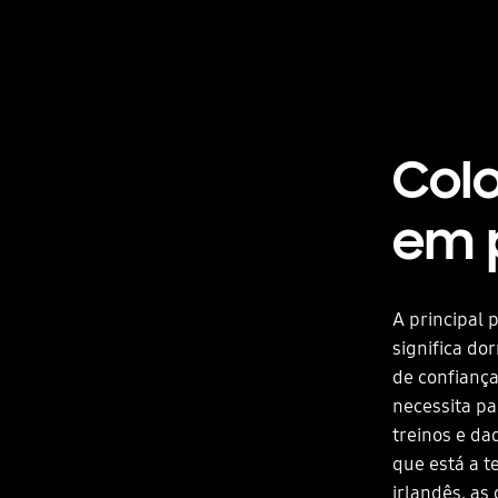
Col
em p
A principal 
significa do
de confianç
necessita pa
treinos e d
que está a t
irlandês, a