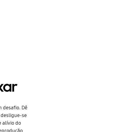
xar
 desafio. Dê
 desligue-se
 alívio do
 reprodução