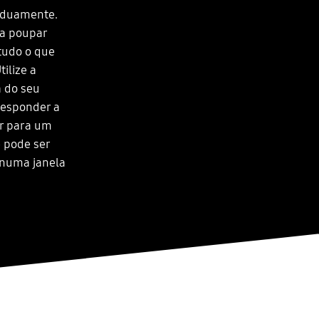
arduamente.
 a poupar
tudo o que
ilize a
ã do seu
 responder a
r para um
 pode ser
 numa janela