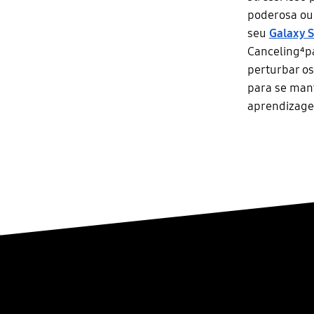
poderosa ou
seu
Galaxy 
Canceling⁴pa
perturbar os
para se mant
aprendizagem