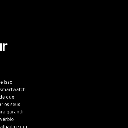
ar
e isso
Um smartwatch
 de que
ar os seus
ra garantir
ovérbio
galhada e um