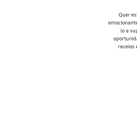
Quer es
emocionante
lo a s
oportunid
receios