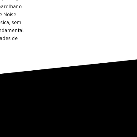
arelhar o
ve Noise
úsica, sem
undamental
dades de