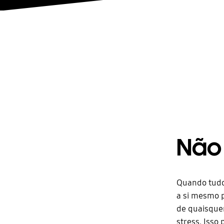
Não
Quando tudo
a si mesmo p
de quaisquer
stress. Isso