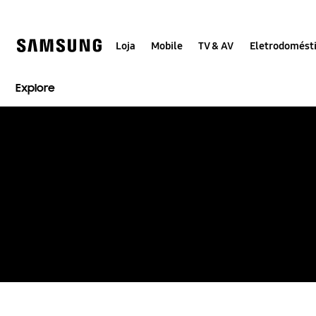
Skip
Skip
to
to
content
accessibility
help
Loja
Mobile
TV & AV
Eletrodomést
Explore