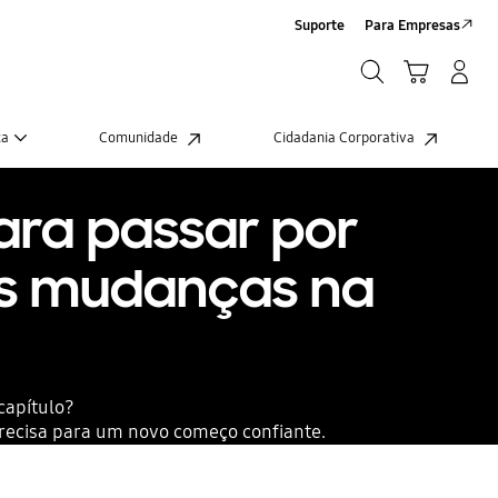
Suporte
Para Empresas
Pesquisar
Carrinho
Iniciar sessão/Criar conta
Pesquisar
ca
Comunidade
Cidadania Corporativa
ara passar por
s mudanças na
capítulo?
precisa para um novo começo confiante.