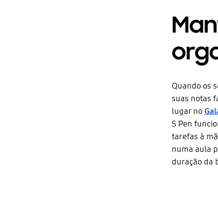
Man
org
Quando os se
suas notas f
lugar no
Gal
S Pen funcio
tarefas à mã
numa aula pr
duração da b