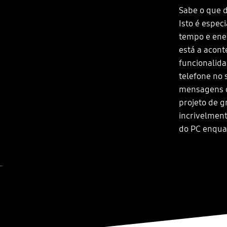
Sabe o que d
Isto é espec
tempo e ener
está a acont
funcionalid
telefone no 
mensagens d
projeto de g
incrivelment
do PC enquan