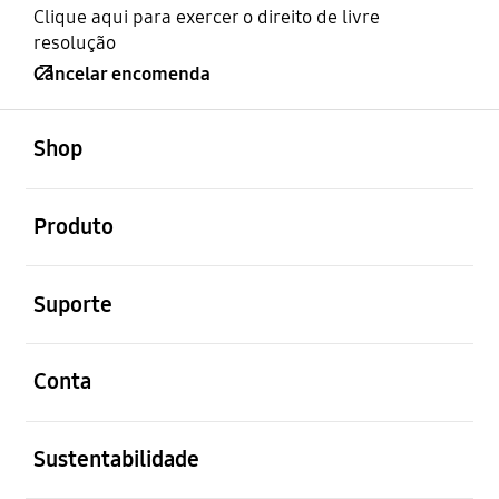
Clique aqui para exercer o direito de livre
resolução
Cancelar encomenda
abrir
Footer Navigation
Shop
abrir
Produto
abrir
Suporte
abrir
Conta
abrir
Sustentabilidade
abrir