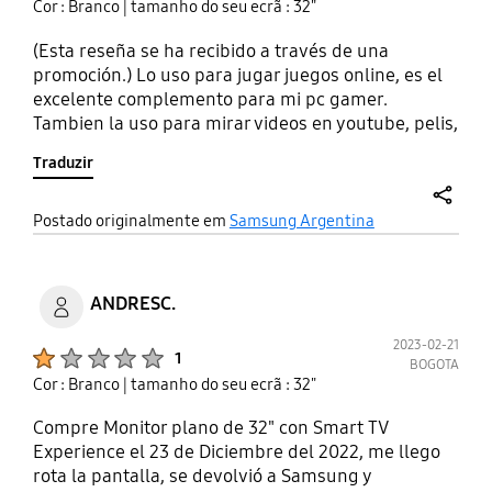
Cor : Branco
| tamanho do seu ecrã : 32"
(Esta reseña se ha recibido a través de una
promoción.) Lo uso para jugar juegos online, es el
excelente complemento para mi pc gamer.
Tambien la uso para mirar videos en youtube, pelis,
series. Me encanta que no ocupe lugar en el
Traduzir
escritorio. La base es elegante. Fue muy facil de
armar y de configurar (lo linkie a mis otros
productos Samsung en dos segundos). Dos fichas
share
Postado originalmente em
Samsung Argentina
hdmi y dos puertos usb. Sencillo y util. Me parece la
mejor compra que hice en el año.
ANDRESC.
2023-02-21
Product Ratings :
1
BOGOTA
Cor : Branco
| tamanho do seu ecrã : 32"
Compre Monitor plano de 32" con Smart TV
Experience el 23 de Diciembre del 2022, me llego
rota la pantalla, se devolvió a Samsung y