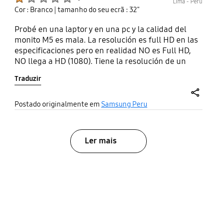
Lima - Perú
Cor : Branco
| tamanho do seu ecrã : 32"
Probé en una laptor y en una pc y la calidad del
monito M5 es mala. La resolución es full HD en las
especificaciones pero en realidad NO es Full HD,
NO llega a HD (1080). Tiene la resolución de un
televisor antiguo y NO de un Monitor. Mejor
Traduzir
compren un monitor que cueste la mitad del
precio.
share
Postado originalmente em
Samsung Peru
Ler mais
bazaarvoice Certification Label