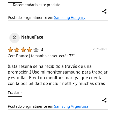
eszközökhöz, szinte tökéletes. Az egyetlen
Recomendaria este produto.
problémám vele, hogy csak 60Hz-es, igazán
tehettek volna bele egy 75Hz-es panelt, de ennyi.
share
Játékra nem tudom ajánlani, mert nagyon erősen
Postado originalmente em
Samsung Hungary
ghostol (VA panel hátránya), bármi másra teljesen
jó. Talán ami még negatívum, hogy nagyon drága,
de ez feltehetően azért van, mert nincs még egy
NahueFace
ilyen monitor.
Product Ratings :
2023-10-15
4
Cor : Branco
| tamanho do seu ecrã : 32"
(Esta reseña se ha recibido a través de una
promoción.) Uso mi monitor samsung para trabajar
y estudiar. Elegí un monitor smart ya que cuenta
con la posibilidad de incluir netflix y muchas otras
aplicaciones sin necesidad de una computadora.
Traduzir
Por otro lado, el ecosistema de Samsung es ideal
para la productividad ya que esta todo conectado y
de manera muy práctica. Por otro lado, el monitor
share
Postado originalmente em
Samsung Argentina
cuenta con herramientas de ofimática de Windows,