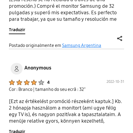
promoción.) Compré el monitor Samsung de 32
pulgadas y superó mis expectativas. Es perfecto
para trabajar, ya que su tamaño y resolución me
permiten tener múltiples ventanas abiertas sin
Traduzir
perder detalle, lo que mejora notablemente mi
productividad. Además, la funcionalidad smart lo
hace ideal para el esparcimiento, ya que puedo
share
Postado originalmente em
Samsung Argentina
disfrutar de mis series y programas favoritos
cuando termino la jornada laboral. Una de las
características que más utilizo es la posibilidad de
Anonymous
dividir la pantalla, lo que me permite trabajar y, al
mismo tiempo, ver contenido de entretenimiento.
Product Ratings :
2022-10-31
4
Es un monitor excelente para quienes trabajan
Cor : Branco
| tamanho do seu ecrã : 32"
desde casa y buscan combinar trabajo y ocio en un
solo dispositivo.
[Ezt az értékelést promóció részeként kaptuk.] Kb.
2 hónapja használom a monitort (ami ugye félig
egy TV is), és nagyon pozitívak a tapasztalataim. A
menüje relatíve gyors, könnyen kezelhető,
rengeteg app van rá, van AirPlay is Apple
Traduzir