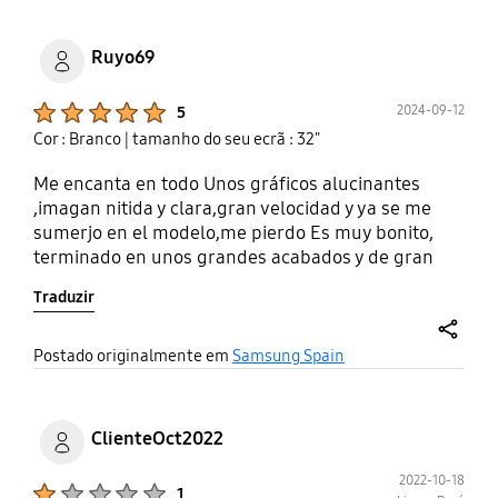
Ruyo69
Product Ratings :
2024-09-12
5
Cor : Branco
| tamanho do seu ecrã : 32"
Me encanta en todo Unos gráficos alucinantes
,imagan nitida y clara,gran velocidad y ya se me
sumerjo en el modelo,me pierdo Es muy bonito,
terminado en unos grandes acabados y de gran
calidad Estoy muy contento con el y si tuviera que
Traduzir
volver a comprar,no dudaria e. Que Samsung es la
mejor opción
share
Postado originalmente em
Samsung Spain
ClienteOct2022
2022-10-18
Product Ratings :
1