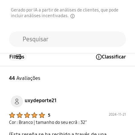
Gerado por IA a partir de análises de clientes, que pode
incluir análises incentivadas.
disclaimer
Filtros
Classificar
Open Tooltip Layer
44
Avaliações
uxydeporte21
Product Ratings :
2024-11-21
5
Cor : Branco
| tamanho do seu ecrã : 32"
(Esta reseña se ha recibido a través de una