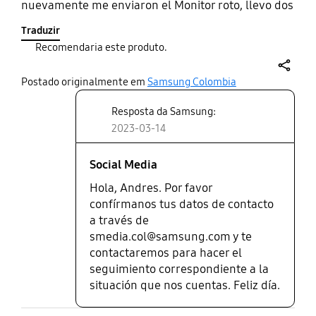
nuevamente me enviaron el Monitor roto, llevo dos
meses en donde no me han informado si me van a
Traduzir
enviar el monitor o van a devolver el Dinero, que
Recomendaria este produto.
falta de respeto, pensé que comprarlo
directamente con la marca sería mejor que con
share
otro proveedor.
Postado originalmente em
Samsung Colombia
Resposta da Samsung:
2023-03-14
Social Media
Hola, Andres. Por favor
confírmanos tus datos de contacto
a través de
smedia.col@samsung.com y te
contactaremos para hacer el
seguimiento correspondiente a la
situación que nos cuentas. Feliz día.