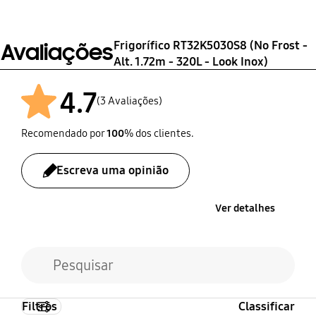
Não
- horas)
F
Não
LED
7 h
Frigorífico RT32K5030S8 (No Frost -
Avaliações
Alt. 1.72m - 320L - Look Inox)
Nível de ruído
Classe climática
4.7
(3 Avaliações)
40 dBA
SN, N, ST, T
Recomendado por
100
% dos clientes.
Capacidade de
Consumo Energético
Congelação
(kWh/ano)
Escreva uma opinião
3.6 kg/24hr
270 kWh
Ver detalhes
Filtros
Classificar