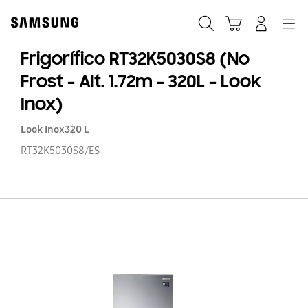
Skip
Skip
to
to
Pesquisar
Carrinho
Navigation
Iniciar sessão
content
accessibility
help
Frigorífico RT32K5030S8 (No
Frost - Alt. 1.72m - 320L - Look
Inox)
Look Inox
320 L
RT32K5030S8/ES
Fr
RT
(N
Fr