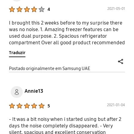
Product Ratings :
2021-05-01
4
I brought this 2 weeks before to my surprise there
was no noise. 1. Amazing freezer features can be
used dual purpose. 2. Spacious refrigerator
compartment Over all good product recommended
Traduzir
share
Postado originalmente em Samsung UAE
Annie13
Product Ratings :
2021-01-04
5
- It was a bit noisy when i started using but after 2
days the noise completely disappeared. - Very
silent, spacious and excellent conservation