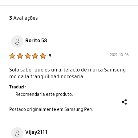
3
Avaliações
Rorito 58
Product Ratings :
2022-10-08
5
Solo saber que es un artefacto de marca Samsung
me da la tranquilidad necesaria
Traduzir
Recomendaria este produto.
share
Postado originalmente em Samsung Peru
Vijay2111