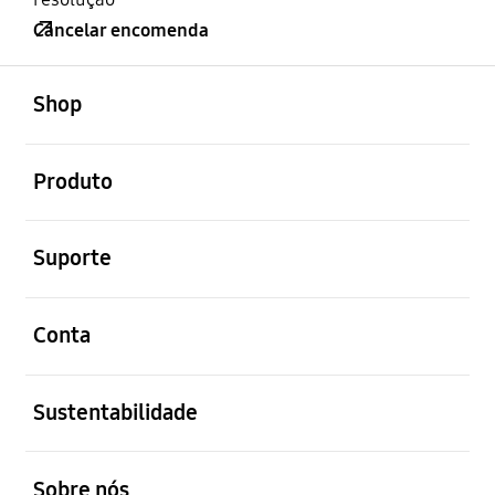
Cancelar encomenda
abrir
Footer Navigation
Shop
abrir
Produto
abrir
Suporte
abrir
Conta
abrir
Sustentabilidade
abrir
Sobre nós