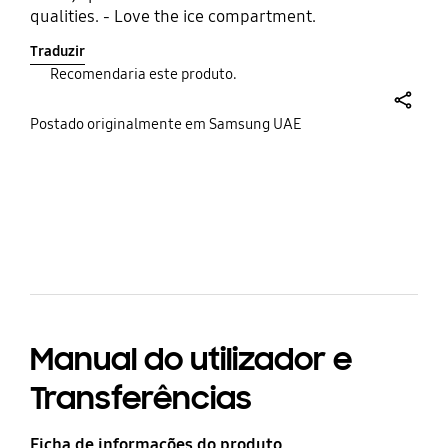
qualities. - Love the ice compartment.
Traduzir
Recomendaria este produto.
share
Postado originalmente em Samsung UAE
bazaarvoice Certification Label
Manual do utilizador e
Transferências
Ficha de informações do produto