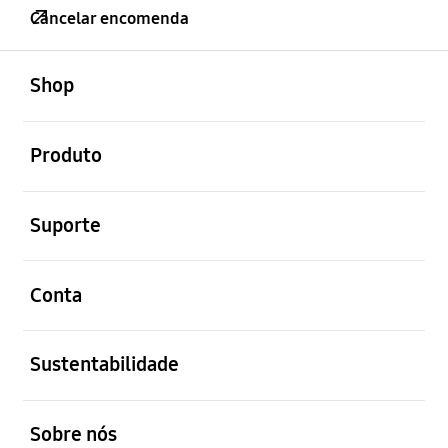
Cancelar encomenda
abrir
Footer Navigation
Shop
abrir
Produto
abrir
Suporte
abrir
Conta
abrir
Sustentabilidade
abrir
Sobre nós