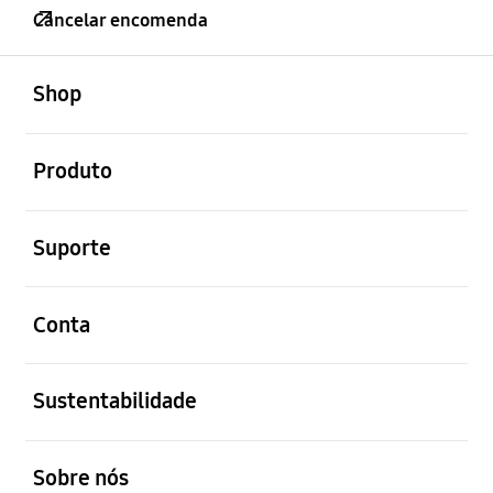
Cancelar encomenda
abrir
Footer Navigation
Shop
abrir
Produto
abrir
Suporte
abrir
Conta
abrir
Sustentabilidade
abrir
Sobre nós