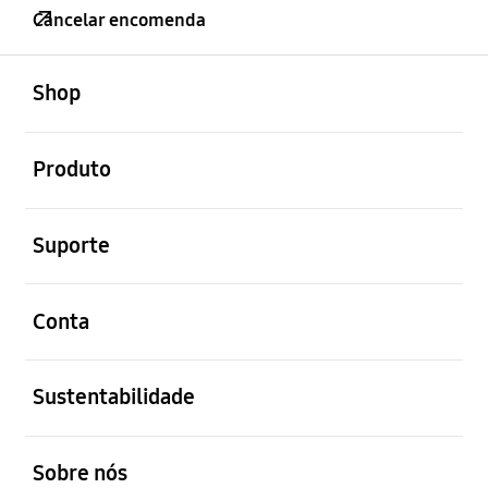
Cancelar encomenda
abrir
Footer Navigation
Shop
abrir
Produto
abrir
Suporte
abrir
Conta
abrir
Sustentabilidade
abrir
Sobre nós