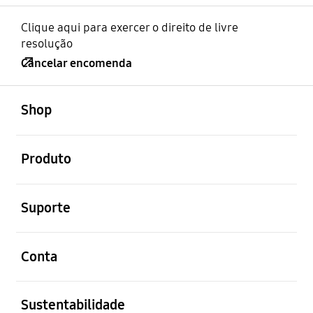
Clique aqui para exercer o direito de livre
resolução
Cancelar encomenda
abrir
Footer Navigation
Shop
abrir
Produto
abrir
Suporte
abrir
Conta
abrir
Sustentabilidade