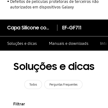
Defeitos de películas protetoras de terceiros não
autorizados em dispositivos Galaxy
Capa Silicone com Fita Galaxy Z Flip3
EF-GF711
Soluções e dicas
Manuais e downloads
Inte
Soluções e dicas
Todos
Perguntas Frequentes
Filtrar