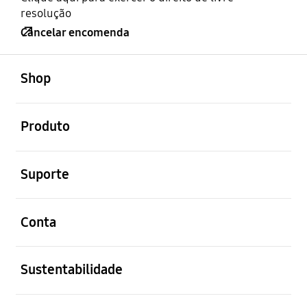
resolução
Cancelar encomenda
abrir
Footer Navigation
Shop
abrir
Produto
abrir
Suporte
abrir
Conta
abrir
Sustentabilidade
abrir