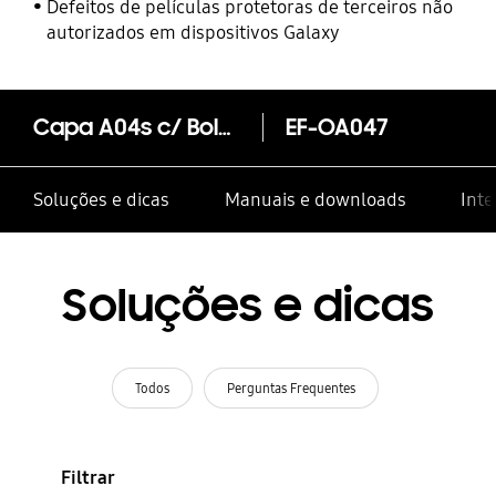
Defeitos de películas protetoras de terceiros não
autorizados em dispositivos Galaxy
Capa A04s c/ Bolso Cartões Cobre
EF-OA047
Soluções e dicas
Manuais e downloads
Inte
Soluções e dicas
Todos
Perguntas Frequentes
Filtrar