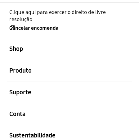
Clique aqui para exercer o direito de livre
resolução
Cancelar encomenda
abrir
Footer Navigation
Shop
abrir
Produto
abrir
Suporte
abrir
Conta
abrir
Sustentabilidade