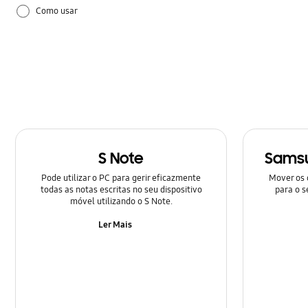
Como usar
Configuração
Hardware
Samsung Apps
S Note
Samsu
Pode utilizar o PC para gerir eficazmente
Mover os 
todas as notas escritas no seu dispositivo
para o s
móvel utilizando o S Note.
Ler Mais