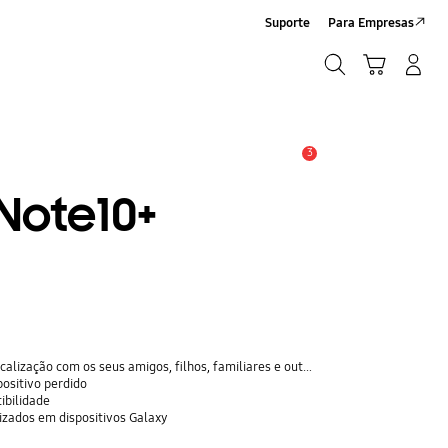
Suporte
Para Empresas
Pesquisar
Carrinho
Iniciar sessão/Criar conta
Pesquisar
3
Aviso
Note10+
ção com os seus amigos, filhos, familiares e outros contactos
positivo perdido
ibilidade
rizados em dispositivos Galaxy