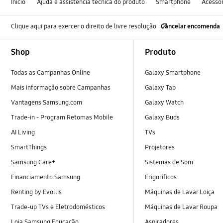
Início
Ajuda e assistência técnica do produto
Smartphone
Acessó
Clique aqui para exercer o direito de livre resolução
Cancelar encomenda
Footer Navigation
Shop
Produto
Todas as Campanhas Online
Galaxy Smartphone
Mais informação sobre Campanhas
Galaxy Tab
Vantagens Samsung.com
Galaxy Watch
Trade-in - Program Retomas Mobile
Galaxy Buds
AI Living
TVs
SmartThings
Projetores
Samsung Care+
Sistemas de Som
Financiamento Samsung
Frigoríficos
Renting by Evollis
Máquinas de Lavar Loiça
Trade-up TVs e Eletrodomésticos
Máquinas de Lavar Roupa
Loja Samsung Educação
Aspiradores