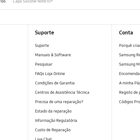
rios
Capa Silicone Note10+
Suporte
Conta
Suporte
Porquê cri
Manuais & Software
Samsung R
Pesquisar
Samsung M
FAQs Loja Online
Encomend
Condições de Garantia
A minha Pá
Centros de Assistência Técnica
Registo de 
Precisa de uma reparação?
Códigos Pr
Estado da reparação
Informação Regulatória
Custo de Reparação
Live Chat