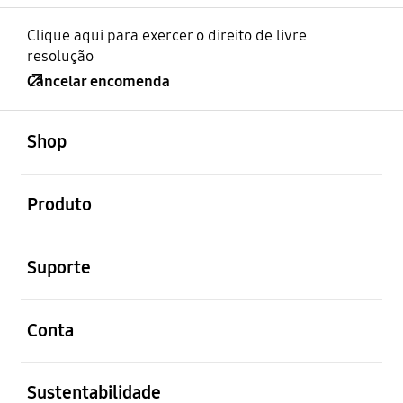
Clique aqui para exercer o direito de livre
resolução
Cancelar encomenda
abrir
Footer Navigation
Shop
abrir
Produto
abrir
Suporte
abrir
Conta
abrir
Sustentabilidade