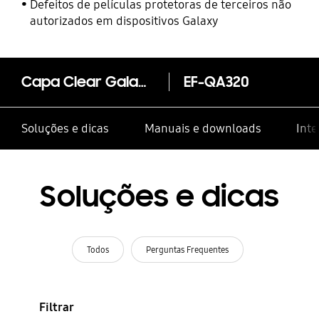
Defeitos de películas protetoras de terceiros não
autorizados em dispositivos Galaxy
Capa Clear Galaxy A3 (2017)
EF-QA320
Soluções e dicas
Manuais e downloads
Inte
Soluções e dicas
Todos
Perguntas Frequentes
Filtrar