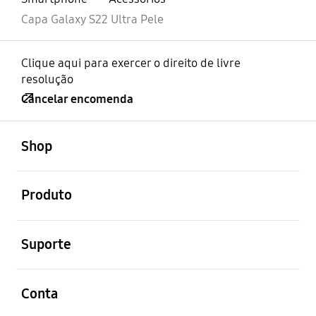
Capa Galaxy S22 Ultra Pele
Clique aqui para exercer o direito de livre
resolução
Cancelar encomenda
abrir
Footer Navigation
Shop
abrir
Produto
abrir
Suporte
abrir
Conta