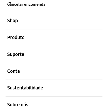
Cancelar encomenda
abrir
Footer Navigation
Shop
abrir
Produto
abrir
Suporte
abrir
Conta
abrir
Sustentabilidade
abrir
Sobre nós