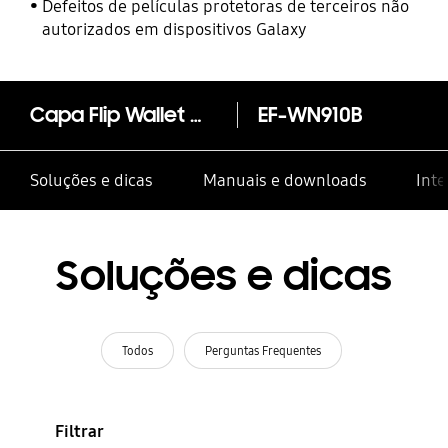
Defeitos de películas protetoras de terceiros não
autorizados em dispositivos Galaxy
Capa Flip Wallet Galaxy Note 4
EF-WN910B
Soluções e dicas
Manuais e downloads
Inte
Soluções e dicas
Todos
Perguntas Frequentes
Filtrar