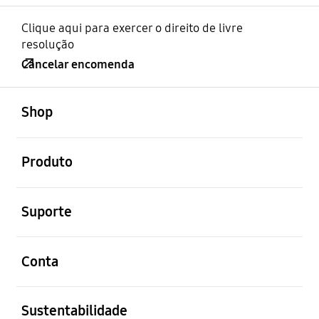
Clique aqui para exercer o direito de livre
resolução
Cancelar encomenda
abrir
Footer Navigation
Shop
abrir
Produto
abrir
Suporte
abrir
Conta
abrir
Sustentabilidade