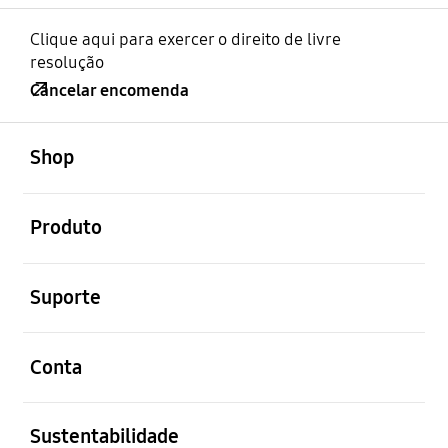
Clique aqui para exercer o direito de livre
resolução
Cancelar encomenda
abrir
Footer Navigation
Shop
abrir
Produto
abrir
Suporte
abrir
Conta
abrir
Sustentabilidade