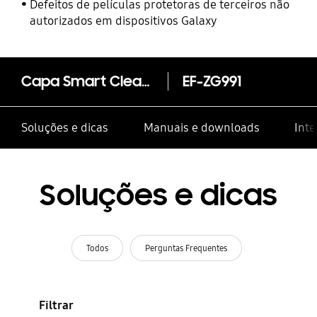
Defeitos de películas protetoras de terceiros não
autorizados em dispositivos Galaxy
Capa Smart Clear View Galaxy S21 5G
EF-ZG991
Soluções e dicas
Manuais e downloads
Inte
Soluções e dicas
Todos
Perguntas Frequentes
Filtrar