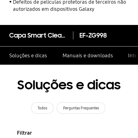
Defeitos de películas protetoras de terceiros não
autorizados em dispositivos Galaxy
Capa Smart Clear View Galaxy S21 Ultra 5G
EF-ZG998
Soluções e dicas
Manuais e downloads
Inte
Soluções e dicas
Todos
Perguntas Frequentes
Filtrar