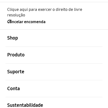
Clique aqui para exercer o direito de livre
resolução
Cancelar encomenda
abrir
Footer Navigation
Shop
abrir
Produto
abrir
Suporte
abrir
Conta
abrir
Sustentabilidade