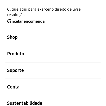
Clique aqui para exercer o direito de livre
resolução
Cancelar encomenda
abrir
Footer Navigation
Shop
abrir
Produto
abrir
Suporte
abrir
Conta
abrir
Sustentabilidade