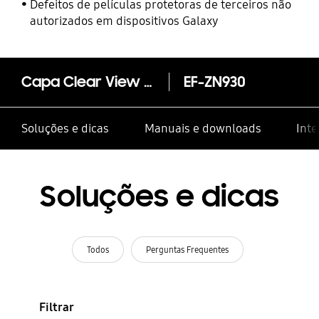
Defeitos de películas protetoras de terceiros não
autorizados em dispositivos Galaxy
Capa Clear View Galaxy Note7
EF-ZN930
Soluções e dicas
Manuais e downloads
Inte
Soluções e dicas
Todos
Perguntas Frequentes
Filtrar