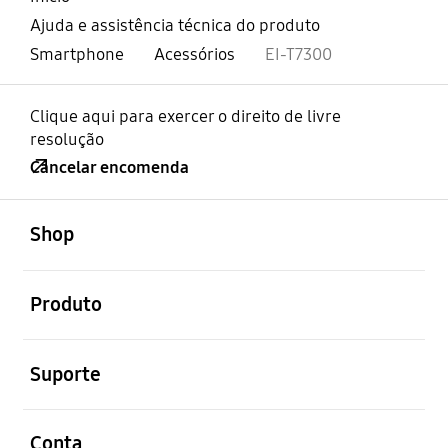
Ajuda e assistência técnica do produto
Smartphone
Acessórios
EI-T7300
Clique aqui para exercer o direito de livre
resolução
Cancelar encomenda
abrir
Footer Navigation
Shop
abrir
Produto
abrir
Suporte
abrir
Conta