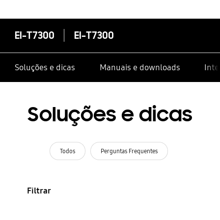
EI-T7300
EI-T7300
Soluções e dicas
Manuais e downloads
Inte
Soluções e dicas
Todos
Perguntas Frequentes
Filtrar