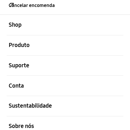
Cancelar encomenda
abrir
Footer Navigation
Shop
abrir
Produto
abrir
Suporte
abrir
Conta
abrir
Sustentabilidade
abrir
Sobre nós